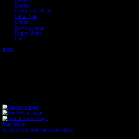
Dardos
Deportes Gaélicos
Fútbol Sala
Críquet
Rugby League
Rugby Union
Padel
Inicio
Error
ERROR 404 - NO SE HA ENCONTRADO EL
ARCHIVO
Lo sentimos pero no se ha podido localizar la página que estás
buscando. Es posible que hayas introducido una URL errónea o que
se haya producido un cambio en la dirección web. Para recibir
ayuda sobre la página a la que quieres acceder visita nuestro map
Jugar
Jugar
Jugar
Más juegos
Facebook
Twitter
Instagram
YouTube