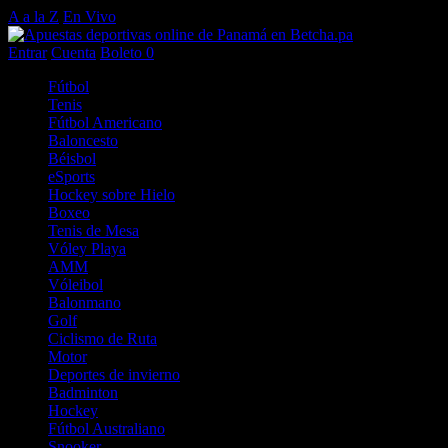
A a la Z
En Vivo
Entrar
Cuenta
Boleto
0
Fútbol
Tenis
Fútbol Americano
Baloncesto
Béisbol
eSports
Hockey sobre Hielo
Boxeo
Tenis de Mesa
Vóley Playa
AMM
Vóleibol
Balonmano
Golf
Ciclismo de Ruta
Motor
Deportes de invierno
Badminton
Hockey
Fútbol Australiano
Snooker