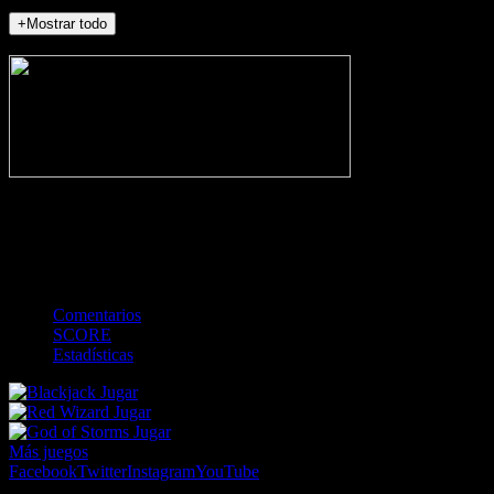
+Mostrar todo
NO_INCIDENTS
-
Gol
Tarjeta amarilla
Roja
Córner
Penalti
FKIC
Sustitución
0
-
-
-
-
-
-
0
-
-
-
-
-
-
Comentarios
SCORE
Estadísticas
Jugar
Jugar
Jugar
Más juegos
Facebook
Twitter
Instagram
YouTube