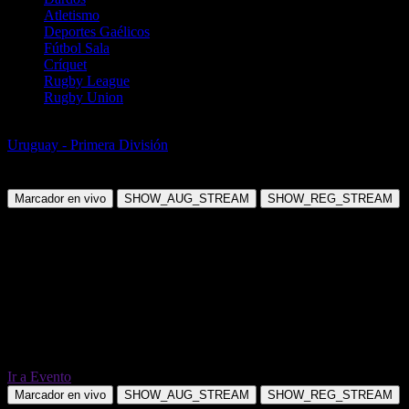
Atletismo
Deportes Gaélicos
Fútbol Sala
Críquet
Rugby League
Rugby Union
Fútbol
Uruguay - Primera División
Montevideo City Torque vs Deportivo
Maldonado
Marcador en vivo
SHOW_AUG_STREAM
SHOW_REG_STREAM
Ir a Evento
Marcador en vivo
SHOW_AUG_STREAM
SHOW_REG_STREAM