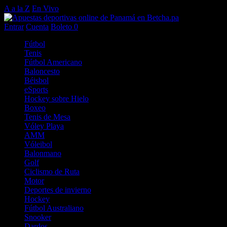
A a la Z
En Vivo
Entrar
Cuenta
Boleto
0
Fútbol
Tenis
Fútbol Americano
Baloncesto
Béisbol
eSports
Hockey sobre Hielo
Boxeo
Tenis de Mesa
Vóley Playa
AMM
Vóleibol
Balonmano
Golf
Ciclismo de Ruta
Motor
Deportes de invierno
Hockey
Fútbol Australiano
Snooker
Dardos