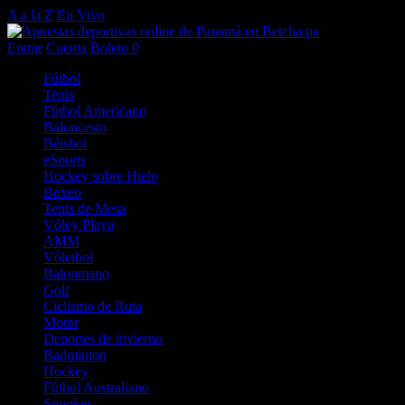
A a la Z
En Vivo
Entrar
Cuenta
Boleto
0
Fútbol
Tenis
Fútbol Americano
Baloncesto
Béisbol
eSports
Hockey sobre Hielo
Boxeo
Tenis de Mesa
Vóley Playa
AMM
Vóleibol
Balonmano
Golf
Ciclismo de Ruta
Motor
Deportes de invierno
Badminton
Hockey
Fútbol Australiano
Snooker