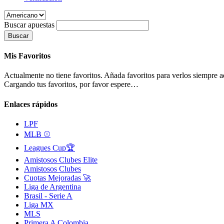
Buscar apuestas
Buscar
Mis Favoritos
Actualmente no tiene favoritos. Añada favoritos para verlos siempre a
Cargando tus favoritos, por favor espere…
Enlaces rápidos
LPF
MLB ⚾
Leagues Cup🏆
Amistosos Clubes Elite
Amistosos Clubes
Cuotas Mejoradas 🚀
Liga de Argentina
Brasil - Serie A
Liga MX
MLS
Primera A Colombia