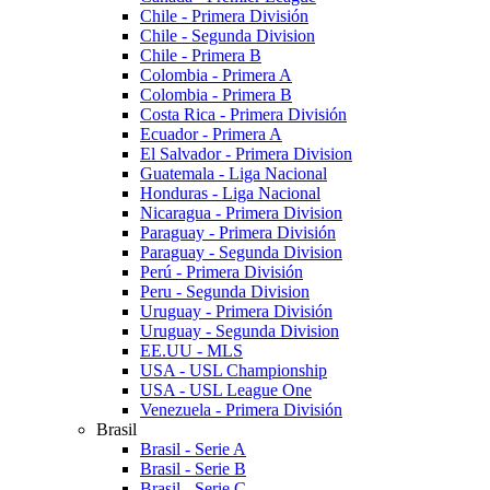
Chile - Primera División
Chile - Segunda Division
Chile - Primera B
Colombia - Primera A
Colombia - Primera B
Costa Rica - Primera División
Ecuador - Primera A
El Salvador - Primera Division
Guatemala - Liga Nacional
Honduras - Liga Nacional
Nicaragua - Primera Division
Paraguay - Primera División
Paraguay - Segunda Division
Perú - Primera División
Peru - Segunda Division
Uruguay - Primera División
Uruguay - Segunda Division
EE.UU - MLS
USA - USL Championship
USA - USL League One
Venezuela - Primera División
Brasil
Brasil - Serie A
Brasil - Serie B
Brasil - Serie C