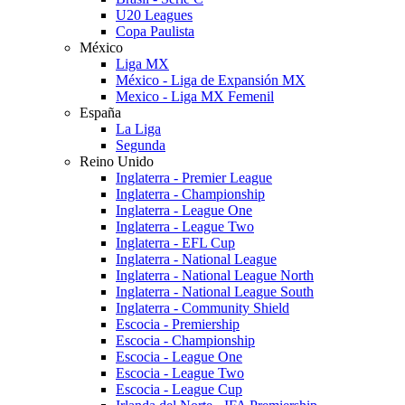
U20 Leagues
Copa Paulista
México
Liga MX
México - Liga de Expansión MX
Mexico - Liga MX Femenil
España
La Liga
Segunda
Reino Unido
Inglaterra - Premier League
Inglaterra - Championship
Inglaterra - League One
Inglaterra - League Two
Inglaterra - EFL Cup
Inglaterra - National League
Inglaterra - National League North
Inglaterra - National League South
Inglaterra - Community Shield
Escocia - Premiership
Escocia - Championship
Escocia - League One
Escocia - League Two
Escocia - League Cup