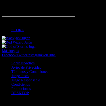
-
SCORE
Jugar
Jugar
Jugar
Más juegos
Facebook
Twitter
Instagram
YouTube
Sobre Nosotros
Aviso de Privacidad
Términos y Condiciones
Juego Justo
Juego Responsable
Contáctenos
Promociones
DESKTOP
Betcha.pa es operado por ONJOC, CORP. una compañía registrada
en la República de Panamá, autorizada y regulada por la Junta de