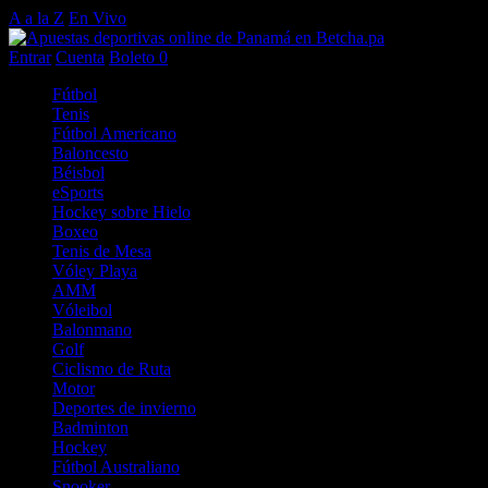
A a la Z
En Vivo
Entrar
Cuenta
Boleto
0
Fútbol
Tenis
Fútbol Americano
Baloncesto
Béisbol
eSports
Hockey sobre Hielo
Boxeo
Tenis de Mesa
Vóley Playa
AMM
Vóleibol
Balonmano
Golf
Ciclismo de Ruta
Motor
Deportes de invierno
Badminton
Hockey
Fútbol Australiano
Snooker