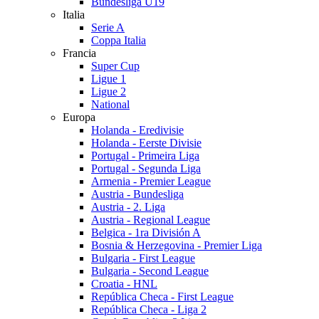
Bundesliga U19
Italia
Serie A
Coppa Italia
Francia
Super Cup
Ligue 1
Ligue 2
National
Europa
Holanda - Eredivisie
Holanda - Eerste Divisie
Portugal - Primeira Liga
Portugal - Segunda Liga
Armenia - Premier League
Austria - Bundesliga
Austria - 2. Liga
Austria - Regional League
Belgica - 1ra División A
Bosnia & Herzegovina - Premier Liga
Bulgaria - First League
Bulgaria - Second League
Croatia - HNL
República Checa - First League
República Checa - Liga 2