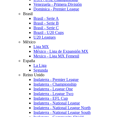
Venezuela - Primera División
Dominica - Premier League
Brasil
Brasil - Serie A
Brasil - Serie B
Brasil - Serie C
Brazil - U20 Cups
U20 Leagues
México
Liga MX
México - Liga de Expansión MX
Mexico - Liga MX Femenil
España
La Liga
Segunda
Reino Unido
Inglaterra - Premier League
Inglaterra - Championship
Inglaterra - League One
Inglaterra - League Two
Inglaterra - EFL Cup
Inglaterra - National League
Inglaterra - National League North
Inglaterra - National League South