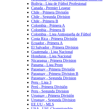
Bolivia - Liga de Fútbol Profesional
Canada - Premier League
Chile - Primera División
Chile - Segunda Division
Chile - Primera B
Colombia - Primera A
Colombia - Primera B
Colombia - Liga Antioqueña de Fútbol
Costa Rica - Primera División
Ecuador - Primera A
El Salvador - Primera Division
Guatemala - Liga Nacional
Honduras - Liga Nacional
Nicaragua - Primera Division
Panama - Liga Prom
Paraguay - Primera División
Paraguay - Primera Division B
Paraguay - Segunda Division
Peru - Liga 3
Perú - Primera División
Peru - Segunda Division
Uruguay - Primera División
Uruguay - Segunda Division
EE.UU - MLS
USA - USL Championship