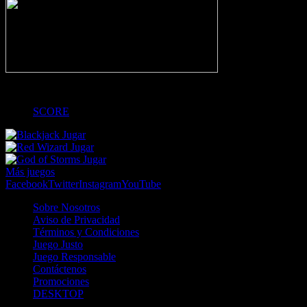
-
SCORE
Jugar
Jugar
Jugar
Más juegos
Facebook
Twitter
Instagram
YouTube
Sobre Nosotros
Aviso de Privacidad
Términos y Condiciones
Juego Justo
Juego Responsable
Contáctenos
Promociones
DESKTOP