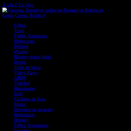
A a la Z
En Vivo
Entrar
Cuenta
Boleto
0
Fútbol
Tenis
Fútbol Americano
Baloncesto
Béisbol
eSports
Hockey sobre Hielo
Boxeo
Tenis de Mesa
Vóley Playa
AMM
Vóleibol
Balonmano
Golf
Ciclismo de Ruta
Motor
Deportes de invierno
Badminton
Hockey
Fútbol Australiano
Snooker