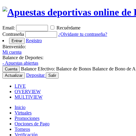
Email:
Recuérdame
Contraseña
¿Olvidaste tu contraseña?
Registro
Bienvenido:
Mi cuenta
Balance de Deportes
:
-
Apuestas abiertas
Balance Efectivo:
Balance de Bonos
Balance de Bono de A
Cuenta
Depositar
Actualizar
Salir
LIVE
OVERVIEW
MULTIVIEW
Inicio
Virtuales
Promociones
Opciones de Pago
Torneos
Verificación