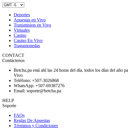
Deportes
Apuestas en Vivo
Transmision en Vivo
Virtuales
Casino
Casino En Vivo
Tragamonedas
CONTACT
Contáctenos
Betcha.pa está ahí las 24 horas del día, todos los días del año
Vivo
Teléfono:
+507-3026868
WhatsApp:
+507-69387276
Email:
soporte@betcha.pa
HELP
Soporte
FAQs
Reglas De Apuestas
Términos y Condiciones