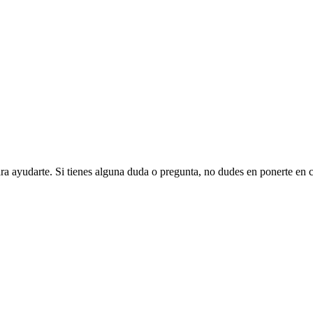
 para ayudarte. Si tienes alguna duda o pregunta, no dudes en ponerte e