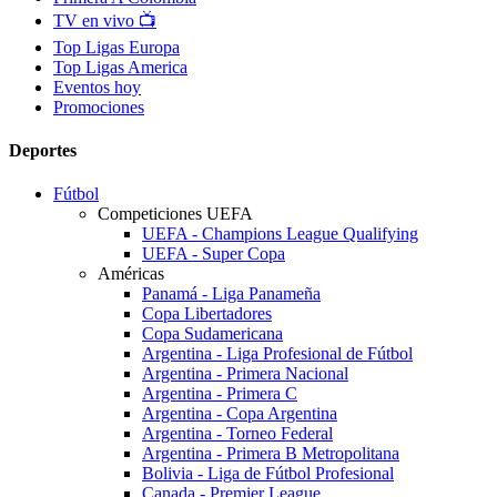
TV en vivo 📺
Top Ligas Europa
Top Ligas America
Eventos hoy
Promociones
Deportes
Fútbol
Competiciones UEFA
UEFA - Champions League Qualifying
UEFA - Super Copa
Américas
Panamá - Liga Panameña
Copa Libertadores
Copa Sudamericana
Argentina - Liga Profesional de Fútbol
Argentina - Primera Nacional
Argentina - Primera C
Argentina - Copa Argentina
Argentina - Torneo Federal
Argentina - Primera B Metropolitana
Bolivia - Liga de Fútbol Profesional
Canada - Premier League