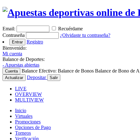
Email:
Recuérdame
Contraseña
¿Olvidaste tu contraseña?
Registro
Bienvenido:
Mi cuenta
Balance de Deportes
:
-
Apuestas abiertas
Balance Efectivo:
Balance de Bonos
Balance de Bono de A
Cuenta
Depositar
Actualizar
Salir
LIVE
OVERVIEW
MULTIVIEW
Inicio
Virtuales
Promociones
Opciones de Pago
Torneos
Verificación