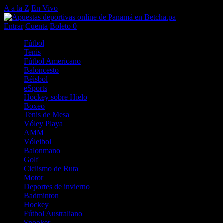
A a la Z
En Vivo
Entrar
Cuenta
Boleto
0
Fútbol
Tenis
Fútbol Americano
Baloncesto
Béisbol
eSports
Hockey sobre Hielo
Boxeo
Tenis de Mesa
Vóley Playa
AMM
Vóleibol
Balonmano
Golf
Ciclismo de Ruta
Motor
Deportes de invierno
Badminton
Hockey
Fútbol Australiano
Snooker