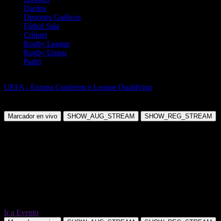
Dardos
Deportes Gaélicos
Fútbol Sala
Críquet
Rugby League
Rugby Union
Padel
Fútbol
UEFA - Europa Conference League Qualifying
US Mondorf-Les-
Bains vs Dinamo Tbilisi
Marcador en vivo
SHOW_AUG_STREAM
SHOW_REG_STREAM
Ir a Evento