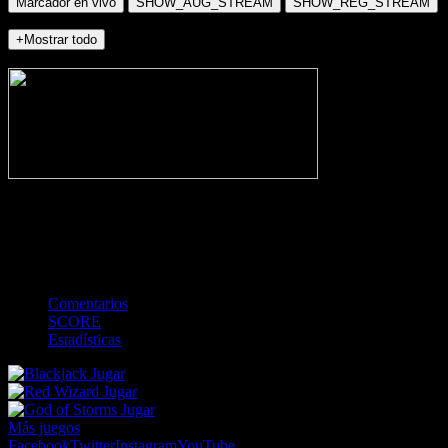
Marcador en vivo
SHOW_AUG_STREAM
SHOW_REG_STREAM
+Mostrar todo
NO_INCIDENTS
-
Gol
Tarjeta amarilla
Roja
Córner
Penalti
FKIC
Sustitución
0
-
-
-
-
-
-
0
-
-
-
-
-
-
Comentarios
SCORE
Estadísticas
Jugar
Jugar
Jugar
Más juegos
Facebook
Twitter
Instagram
YouTube