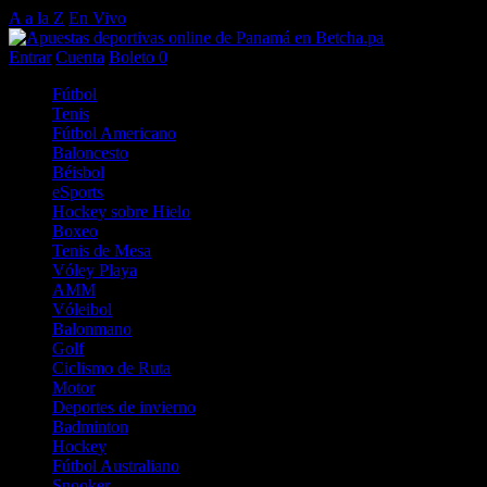
A a la Z
En Vivo
Entrar
Cuenta
Boleto
0
Fútbol
Tenis
Fútbol Americano
Baloncesto
Béisbol
eSports
Hockey sobre Hielo
Boxeo
Tenis de Mesa
Vóley Playa
AMM
Vóleibol
Balonmano
Golf
Ciclismo de Ruta
Motor
Deportes de invierno
Badminton
Hockey
Fútbol Australiano
Snooker