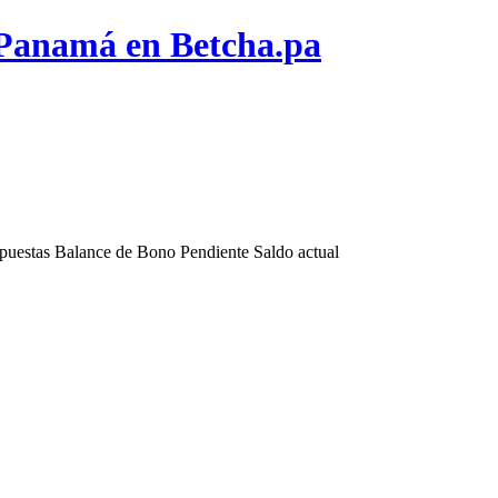
puestas
Balance de Bono Pendiente
Saldo actual