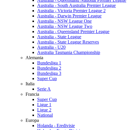
Australia - Queensland National Premier League
Australia - South Australia Premier League
Australia - Victoria Premier League 2
Australia - Darwin Premier League
Australia - NSW League One
Australia - NSW League Two
Australia - Queensland Premier League
Australia - State League
Australia - State League Reserves
Australia - U20
Australia Tasmania Championship
Alemania
Bundesliga 1
Bundesliga 2
Bundesliga 3
Super Cup
Italia
Serie A
Francia
Super Cup
Ligue 1
Ligue 2
National
Europa
Holanda - Eredivisie