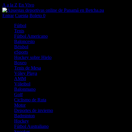
A a la Z
En Vivo
Entrar
Cuenta
Boleto
0
Fútbol
Tenis
Fútbol Americano
Baloncesto
Béisbol
eSports
Hockey sobre Hielo
Boxeo
Tenis de Mesa
Vóley Playa
AMM
Vóleibol
Balonmano
Golf
Ciclismo de Ruta
Motor
Deportes de invierno
Badminton
Hockey
Fútbol Australiano
Snooker