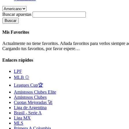
Buscar apuestas
Buscar
Mis Favoritos
Actualmente no tiene favoritos. Añada favoritos para verlos siempre a
Cargando tus favoritos, por favor espere…
Enlaces rápidos
LPF
MLB ⚾
Leagues Cup🏆
Amistosos Clubes Elite
Amistosos Clubes
Cuotas Mejoradas 🚀
Liga de Argentina
Brasil - Serie A
Liga MX
MLS
Primera A Colombia