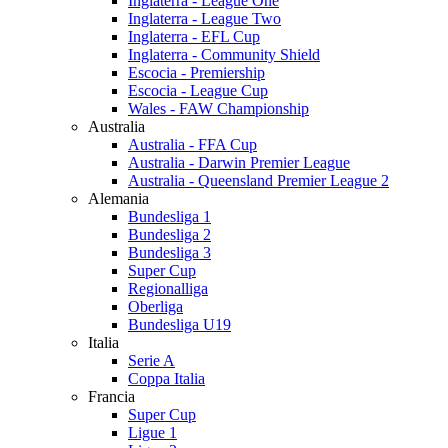
Inglaterra - League One
Inglaterra - League Two
Inglaterra - EFL Cup
Inglaterra - Community Shield
Escocia - Premiership
Escocia - League Cup
Wales - FAW Championship
Australia
Australia - FFA Cup
Australia - Darwin Premier League
Australia - Queensland Premier League 2
Alemania
Bundesliga 1
Bundesliga 2
Bundesliga 3
Super Cup
Regionalliga
Oberliga
Bundesliga U19
Italia
Serie A
Coppa Italia
Francia
Super Cup
Ligue 1