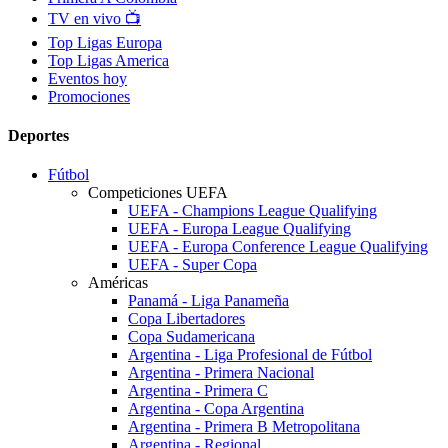
TV en vivo 📺
Top Ligas Europa
Top Ligas America
Eventos hoy
Promociones
Deportes
Fútbol
Competiciones UEFA
UEFA - Champions League Qualifying
UEFA - Europa League Qualifying
UEFA - Europa Conference League Qualifying
UEFA - Super Copa
Américas
Panamá - Liga Panameña
Copa Libertadores
Copa Sudamericana
Argentina - Liga Profesional de Fútbol
Argentina - Primera Nacional
Argentina - Primera C
Argentina - Copa Argentina
Argentina - Primera B Metropolitana
Argentina - Regional