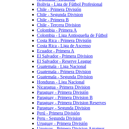
Bolivia - Liga de Fútbol Profesional
Chile - Primera División
Chile - Segunda Division
Chile - Primera B
Chile - Tercera Division
Colombia - Primera A
Colombia - Liga Antioqueña de Fútbol
Costa Rica - Primera División
Costa Rica - Liga de Ascenso
Ecuador - Primera A
El Salvador - Primera Division
El Salvador - Reserve League
Guatemala - Liga Nacional
Guatemala - Primera Division
Guatemala - Segunda Division
Honduras - Liga Nacional
Nicaragua - Primera Division
Paraguay - Primera División
Paraguay - Primera Division B
Paraguay - Primera Division Reserves
Paraguay - Segunda Division
Perú - Primera División
Peru - Segunda Division
Uruguay - Primera División
Uruguay - Primera Division Amateur