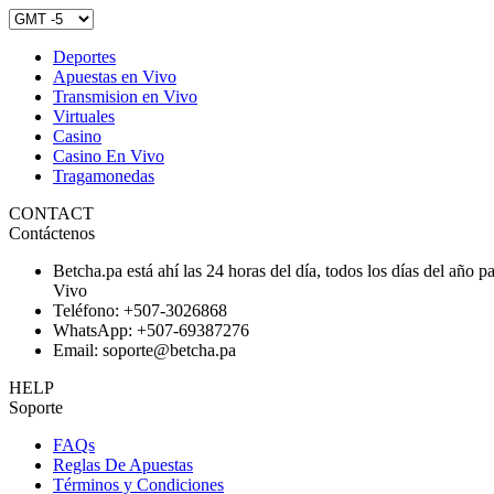
Deportes
Apuestas en Vivo
Transmision en Vivo
Virtuales
Casino
Casino En Vivo
Tragamonedas
CONTACT
Contáctenos
Betcha.pa está ahí las 24 horas del día, todos los días del año
Vivo
Teléfono:
+507-3026868
WhatsApp:
+507-69387276
Email:
soporte@betcha.pa
HELP
Soporte
FAQs
Reglas De Apuestas
Términos y Condiciones