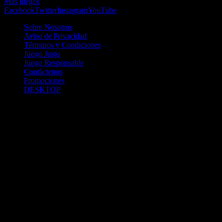
Más juegos
Facebook
Twitter
Instagram
YouTube
Sobre Nosotros
Aviso de Privacidad
Términos y Condiciones
Juego Justo
Juego Responsable
Contáctenos
Promociones
DESKTOP
Betcha.pa es operado por ONJOC, CORP. una compañía registrada
en la República de Panamá, autorizada y regulada por la Junta de
Control de Juegos de la Repúlblica de Panamá a través del Contrato
de Admnistración y Operación de Juegos de Suerte y Azar a través
de Internet No. JCJ-03-2020, debidamente refrendado por la
Contraloría de la República de Panamá el día 15 de junio de 2020
con oficinas en Urbanización Costa del Este, PH Plaza Real,
Oficina 403, Corregimiento de Juan Díaz, República de Panamá,
localizables al telefóno +(507) 304-8693 y correo electrónico
info@onjoc.com
SPACEWONDER HOLDINGS LIMITED es una filial europea de
Onjoc Corp., debidamente registrada en Chipre, con oficinas en 1