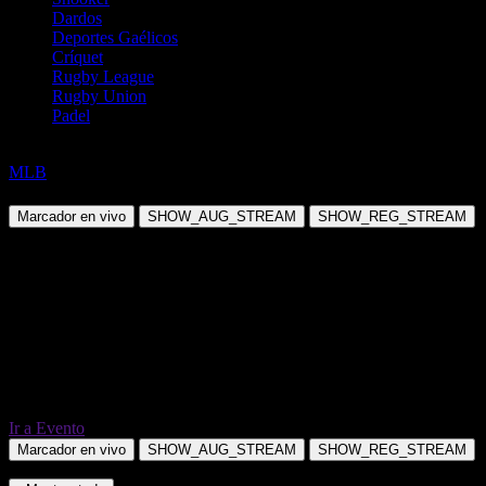
Dardos
Deportes Gaélicos
Críquet
Rugby League
Rugby Union
Padel
Béisbol
MLB
Seattle Mariners(B. Miller) @ Miami Marlins(J. Junk)
Marcador en vivo
SHOW_AUG_STREAM
SHOW_REG_STREAM
Ir a Evento
Marcador en vivo
SHOW_AUG_STREAM
SHOW_REG_STREAM