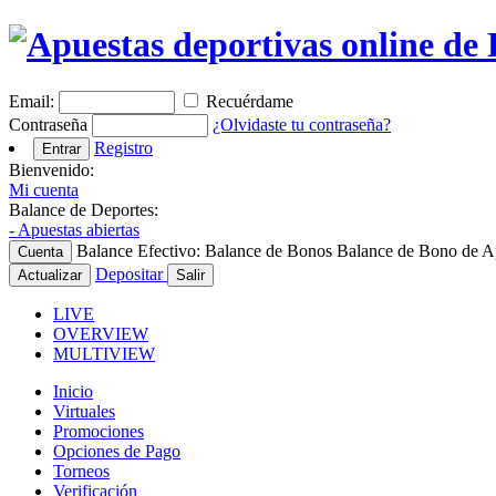
Email:
Recuérdame
Contraseña
¿Olvidaste tu contraseña?
Registro
Bienvenido:
Mi cuenta
Balance de Deportes
:
-
Apuestas abiertas
Balance Efectivo:
Balance de Bonos
Balance de Bono de A
Cuenta
Depositar
Actualizar
Salir
LIVE
OVERVIEW
MULTIVIEW
Inicio
Virtuales
Promociones
Opciones de Pago
Torneos
Verificación