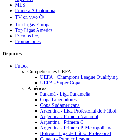
MLS
Primera A Colombia
TV en vivo 📺
Top Ligas Europa
Top Ligas America
Eventos hoy
Promociones
Deportes
Fútbol
Competiciones UEFA
UEFA - Champions League Qualifying
UEFA - Super Copa
Américas
Panamá - Liga Panameña
Copa Libertadores
Copa Sudamericana
Argentina - Liga Profesional de Fútbol
Argentina - Primera Nacional
Argentina - Primera C
Argentina - Primera B Metropolitana
Bolivia - Liga de Fútbol Profesional
Canada - Premier League