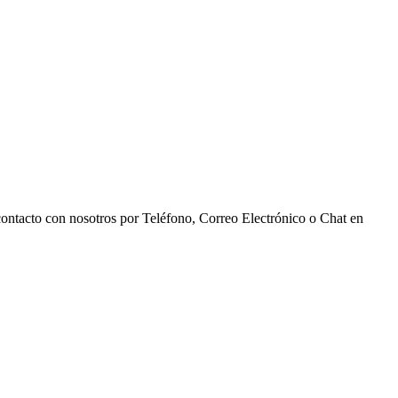
n contacto con nosotros por Teléfono, Correo Electrónico o Chat en