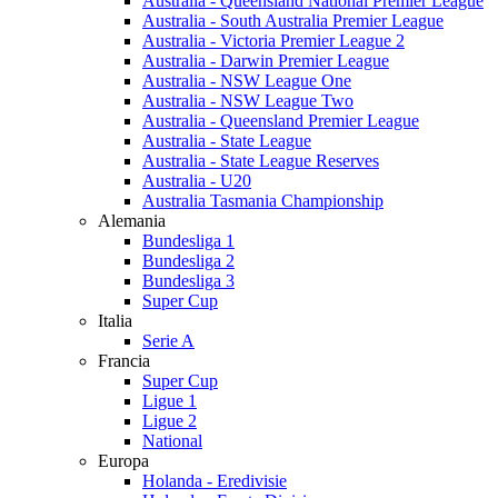
Australia - Queensland National Premier League
Australia - South Australia Premier League
Australia - Victoria Premier League 2
Australia - Darwin Premier League
Australia - NSW League One
Australia - NSW League Two
Australia - Queensland Premier League
Australia - State League
Australia - State League Reserves
Australia - U20
Australia Tasmania Championship
Alemania
Bundesliga 1
Bundesliga 2
Bundesliga 3
Super Cup
Italia
Serie A
Francia
Super Cup
Ligue 1
Ligue 2
National
Europa
Holanda - Eredivisie