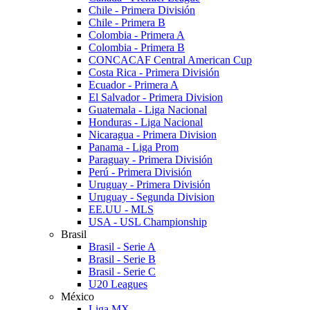
Chile - Primera División
Chile - Primera B
Colombia - Primera A
Colombia - Primera B
CONCACAF Central American Cup
Costa Rica - Primera División
Ecuador - Primera A
El Salvador - Primera Division
Guatemala - Liga Nacional
Honduras - Liga Nacional
Nicaragua - Primera Division
Panama - Liga Prom
Paraguay - Primera División
Perú - Primera División
Uruguay - Primera División
Uruguay - Segunda Division
EE.UU - MLS
USA - USL Championship
Brasil
Brasil - Serie A
Brasil - Serie B
Brasil - Serie C
U20 Leagues
México
Liga MX