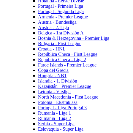
Holanda - Eerste Divisie
Portugal - Primeira Liga
Portugal - Segunda Liga
Armenia - Premier League
Austria - Bundesliga
Austria - 2. Liga
Belgica - 1ra División A
Bosnia & Herzegovina - Premier Liga
Bulgaria - First League
Croatia - HNL
República Checa - First League
República Checa - Liga 2
Faroe Islands - Premier League
Copa del Grecia
Hungría - NB1
Islandia - 1. División
Kazajistán - Premier League
Letonia - Virsliga
North Macedonia - First League
Polonia - Ekstraklasa
Portugal - Liga Portugal 3
Rumanía - Liga 1
Rumania - Liga 2
Serbia - Super Liga
Eslovaquia - Super Liga