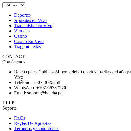
Deportes
Apuestas en Vivo
Transmision en Vivo
Virtuales
Casino
Casino En Vivo
Tragamonedas
CONTACT
Contáctenos
Betcha.pa está ahí las 24 horas del día, todos los días del año
Vivo
Teléfono:
+507-3026868
WhatsApp:
+507-69387276
Email:
soporte@betcha.pa
HELP
Soporte
FAQs
Reglas De Apuestas
Términos y Condiciones