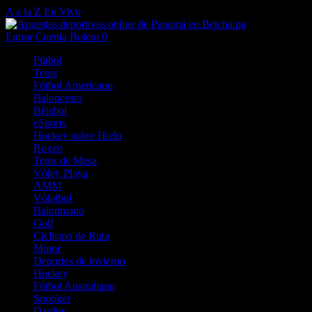
A a la Z
En Vivo
Entrar
Cuenta
Boleto
0
Fútbol
Tenis
Fútbol Americano
Baloncesto
Béisbol
eSports
Hockey sobre Hielo
Boxeo
Tenis de Mesa
Vóley Playa
AMM
Vóleibol
Balonmano
Golf
Ciclismo de Ruta
Motor
Deportes de invierno
Hockey
Fútbol Australiano
Snooker
Dardos