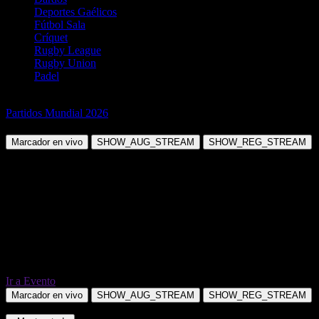
Deportes Gaélicos
Fútbol Sala
Críquet
Rugby League
Rugby Union
Padel
Fútbol
Partidos Mundial 2026
República Checa vs México
Marcador en vivo
SHOW_AUG_STREAM
SHOW_REG_STREAM
Ir a Evento
Marcador en vivo
SHOW_AUG_STREAM
SHOW_REG_STREAM