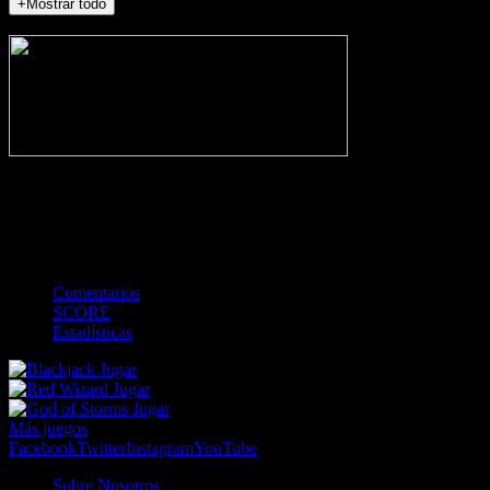
+Mostrar todo
NO_INCIDENTS
-
Gol
Tarjeta amarilla
Roja
Córner
Penalti
FKIC
Sustitución
0
-
-
-
-
-
-
0
-
-
-
-
-
-
Comentarios
SCORE
Estadísticas
Jugar
Jugar
Jugar
Más juegos
Facebook
Twitter
Instagram
YouTube
Sobre Nosotros