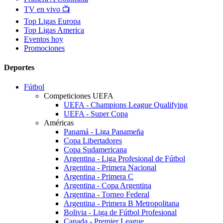
TV en vivo 📺
Top Ligas Europa
Top Ligas America
Eventos hoy
Promociones
Deportes
Fútbol
Competiciones UEFA
UEFA - Champions League Qualifying
UEFA - Super Copa
Américas
Panamá - Liga Panameña
Copa Libertadores
Copa Sudamericana
Argentina - Liga Profesional de Fútbol
Argentina - Primera Nacional
Argentina - Primera C
Argentina - Copa Argentina
Argentina - Torneo Federal
Argentina - Primera B Metropolitana
Bolivia - Liga de Fútbol Profesional
Canada - Premier League