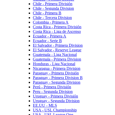
Chile - Primera División
Chile - Segunda Division
Chile - Primera B
Chile - Tercera Division
Colombia - Primera A
Costa Rica - Primera División
Costa Rica - Liga de Ascenso
Ecuador - Primera A
Ecuador - Serie B
El Salvador - Primera Division
El Salvador - Reserve League
Guatemala - Liga Nacional
Guatemala - Primera Division
Honduras - Liga Nacional
Nicaragua - Primera Division
Paraguay - Primera División
Paraguay - Primera Division B
Paraguay - Segunda Division
Perú - Primera División
Peru - Segunda Division
Uruguay - Primera División
Uruguay - Segunda Division
EE.UU - MLS
USA - USL Championship
USA - USL League One