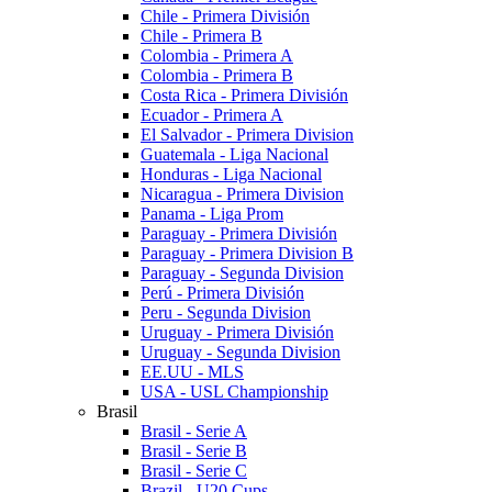
Chile - Primera División
Chile - Primera B
Colombia - Primera A
Colombia - Primera B
Costa Rica - Primera División
Ecuador - Primera A
El Salvador - Primera Division
Guatemala - Liga Nacional
Honduras - Liga Nacional
Nicaragua - Primera Division
Panama - Liga Prom
Paraguay - Primera División
Paraguay - Primera Division B
Paraguay - Segunda Division
Perú - Primera División
Peru - Segunda Division
Uruguay - Primera División
Uruguay - Segunda Division
EE.UU - MLS
USA - USL Championship
Brasil
Brasil - Serie A
Brasil - Serie B
Brasil - Serie C
Brazil - U20 Cups