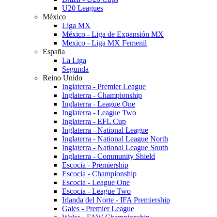
U20 Leagues
México
Liga MX
México - Liga de Expansión MX
Mexico - Liga MX Femenil
España
La Liga
Segunda
Reino Unido
Inglaterra - Premier League
Inglaterra - Championship
Inglaterra - League One
Inglaterra - League Two
Inglaterra - EFL Cup
Inglaterra - National League
Inglaterra - National League North
Inglaterra - National League South
Inglaterra - Community Shield
Escocia - Premiership
Escocia - Championship
Escocia - League One
Escocia - League Two
Irlanda del Norte - IFA Premiership
Gales - Premier League