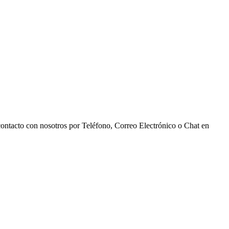
n contacto con nosotros por Teléfono, Correo Electrónico o Chat en