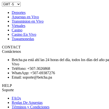
Deportes
Apuestas en Vivo
Transmision en Vivo
Virtuales
Casino
Casino En Vivo
Tragamonedas
CONTACT
Contáctenos
Betcha.pa está ahí las 24 horas del día, todos los días del año
Vivo
Teléfono:
+507-3026868
WhatsApp:
+507-69387276
Email:
soporte@betcha.pa
HELP
Soporte
FAQs
Reglas De Apuestas
Términos y Condiciones