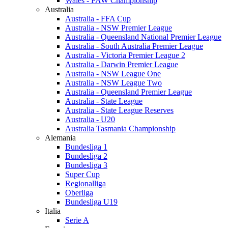
Wales - FAW Championship
Australia
Australia - FFA Cup
Australia - NSW Premier League
Australia - Queensland National Premier League
Australia - South Australia Premier League
Australia - Victoria Premier League 2
Australia - Darwin Premier League
Australia - NSW League One
Australia - NSW League Two
Australia - Queensland Premier League
Australia - State League
Australia - State League Reserves
Australia - U20
Australia Tasmania Championship
Alemania
Bundesliga 1
Bundesliga 2
Bundesliga 3
Super Cup
Regionalliga
Oberliga
Bundesliga U19
Italia
Serie A