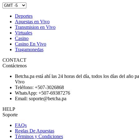
Deportes
Apuestas en Vivo
Transmision en Vivo
Virtuales
Casino
Casino En Vivo
Tragamonedas
CONTACT
Contáctenos
Betcha.pa está ahí las 24 horas del día, todos los días del año
Vivo
Teléfono:
+507-3026868
WhatsApp:
+507-69387276
Email:
soporte@betcha.pa
HELP
Soporte
FAQs
Reglas De Apuestas
Términos y Condiciones