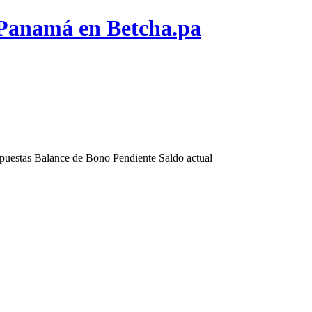
puestas
Balance de Bono Pendiente
Saldo actual