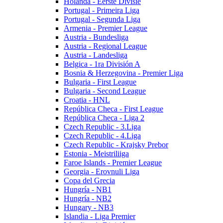
Holanda - Eerste Divisie
Portugal - Primeira Liga
Portugal - Segunda Liga
Armenia - Premier League
Austria - Bundesliga
Austria - Regional League
Austria - Landesliga
Belgica - 1ra División A
Bosnia & Herzegovina - Premier Liga
Bulgaria - First League
Bulgaria - Second League
Croatia - HNL
República Checa - First League
República Checa - Liga 2
Czech Republic - 3.Liga
Czech Republic - 4.Liga
Czech Republic - Krajsky Prebor
Estonia - Meistriliiga
Faroe Islands - Premier League
Georgia - Erovnuli Liga
Copa del Grecia
Hungría - NB1
Hungría - NB2
Hungary - NB3
Islandia - Liga Premier