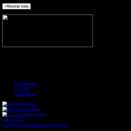
+Mostrar todo
NO_INCIDENTS
-
Gol
Tarjeta amarilla
Roja
Córner
Penalti
FKIC
Sustitución
0
-
-
-
-
-
-
0
-
-
-
-
-
-
Comentarios
SCORE
Estadísticas
Jugar
Jugar
Jugar
Más juegos
Facebook
Twitter
Instagram
YouTube