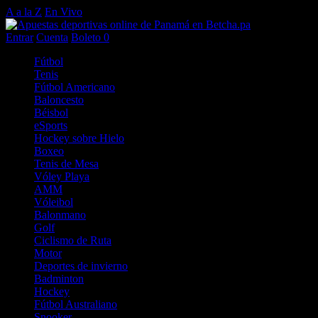
A a la Z
En Vivo
Entrar
Cuenta
Boleto
0
Fútbol
Tenis
Fútbol Americano
Baloncesto
Béisbol
eSports
Hockey sobre Hielo
Boxeo
Tenis de Mesa
Vóley Playa
AMM
Vóleibol
Balonmano
Golf
Ciclismo de Ruta
Motor
Deportes de invierno
Badminton
Hockey
Fútbol Australiano
Snooker