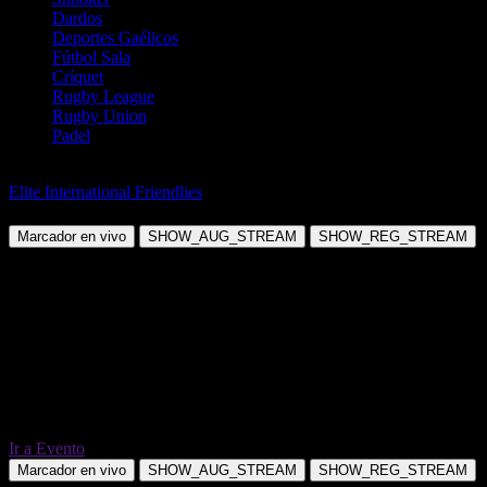
Dardos
Deportes Gaélicos
Fútbol Sala
Críquet
Rugby League
Rugby Union
Padel
Fútbol
Elite International Friendlies
Luxemburgo vs Italia
Marcador en vivo
SHOW_AUG_STREAM
SHOW_REG_STREAM
Ir a Evento
Marcador en vivo
SHOW_AUG_STREAM
SHOW_REG_STREAM