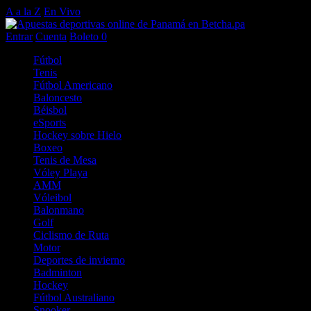
A a la Z
En Vivo
Entrar
Cuenta
Boleto
0
Fútbol
Tenis
Fútbol Americano
Baloncesto
Béisbol
eSports
Hockey sobre Hielo
Boxeo
Tenis de Mesa
Vóley Playa
AMM
Vóleibol
Balonmano
Golf
Ciclismo de Ruta
Motor
Deportes de invierno
Badminton
Hockey
Fútbol Australiano
Snooker