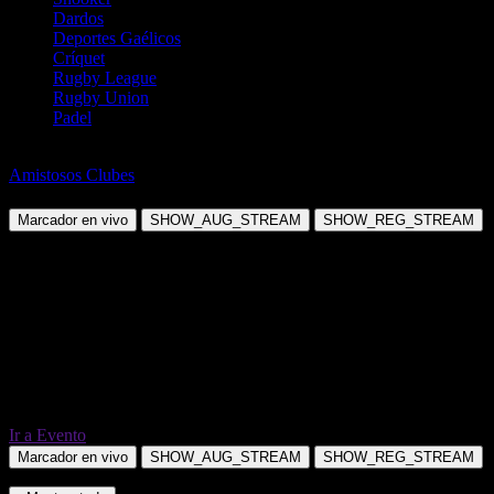
Dardos
Deportes Gaélicos
Críquet
Rugby League
Rugby Union
Padel
Fútbol
Amistosos Clubes
Aalborg BK vs Randers FC
Marcador en vivo
SHOW_AUG_STREAM
SHOW_REG_STREAM
Ir a Evento
Marcador en vivo
SHOW_AUG_STREAM
SHOW_REG_STREAM