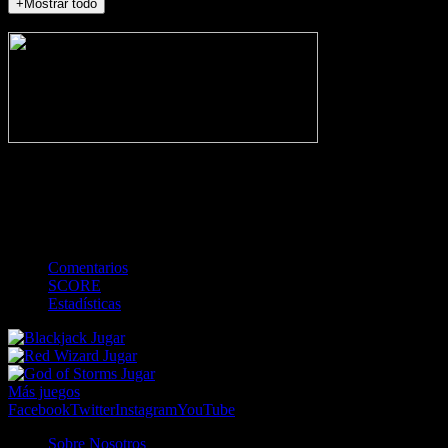
+Mostrar todo
NO_INCIDENTS
-
Gol
Tarjeta amarilla
Roja
Córner
Penalti
FKIC
Sustitución
0
-
-
-
-
-
-
0
-
-
-
-
-
-
Comentarios
SCORE
Estadísticas
Jugar
Jugar
Jugar
Más juegos
Facebook
Twitter
Instagram
YouTube
Sobre Nosotros