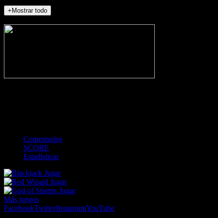
+Mostrar todo
NO_INCIDENTS
-
Gol
Tarjeta amarilla
Roja
Córner
Penalti
FKIC
Sustitución
0
-
-
-
-
-
-
0
-
-
-
-
-
-
Comentarios
SCORE
Estadísticas
Jugar
Jugar
Jugar
Más juegos
Facebook
Twitter
Instagram
YouTube