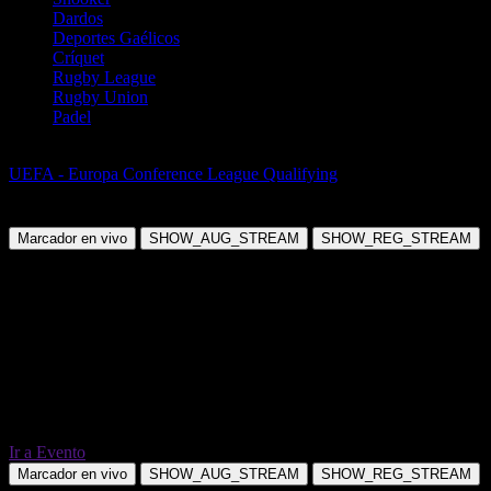
Dardos
Deportes Gaélicos
Críquet
Rugby League
Rugby Union
Padel
Fútbol
UEFA - Europa Conference League Qualifying
KF Vllaznia
Shkoder vs Malisheva
Marcador en vivo
SHOW_AUG_STREAM
SHOW_REG_STREAM
Ir a Evento
Marcador en vivo
SHOW_AUG_STREAM
SHOW_REG_STREAM