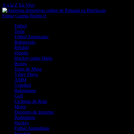
A a la Z
En Vivo
Entrar
Cuenta
Boleto
0
Fútbol
Tenis
Fútbol Americano
Baloncesto
Béisbol
eSports
Hockey sobre Hielo
Boxeo
Tenis de Mesa
Vóley Playa
AMM
Vóleibol
Balonmano
Golf
Ciclismo de Ruta
Motor
Deportes de invierno
Badminton
Hockey
Fútbol Australiano
Snooker