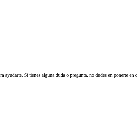
 para ayudarte. Si tienes alguna duda o pregunta, no dudes en ponerte e