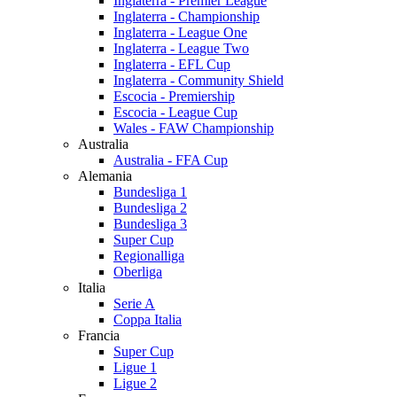
Inglaterra - Premier League
Inglaterra - Championship
Inglaterra - League One
Inglaterra - League Two
Inglaterra - EFL Cup
Inglaterra - Community Shield
Escocia - Premiership
Escocia - League Cup
Wales - FAW Championship
Australia
Australia - FFA Cup
Alemania
Bundesliga 1
Bundesliga 2
Bundesliga 3
Super Cup
Regionalliga
Oberliga
Italia
Serie A
Coppa Italia
Francia
Super Cup
Ligue 1
Ligue 2