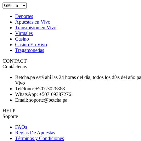
Deportes
Apuestas en Vivo
Transmision en Vivo
Virtuales
Casino
Casino En Vivo
Tragamonedas
CONTACT
Contáctenos
Betcha.pa está ahí las 24 horas del día, todos los días del año
Vivo
Teléfono:
+507-3026868
WhatsApp:
+507-69387276
Email:
soporte@betcha.pa
HELP
Soporte
FAQs
Reglas De Apuestas
Términos y Condiciones