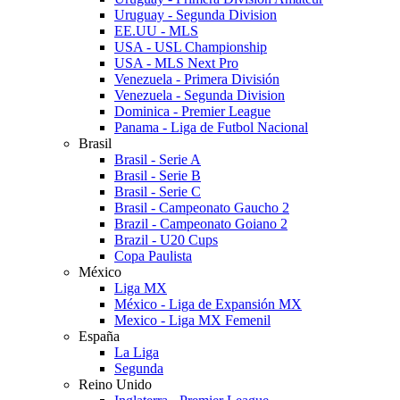
Uruguay - Segunda Division
EE.UU - MLS
USA - USL Championship
USA - MLS Next Pro
Venezuela - Primera División
Venezuela - Segunda Division
Dominica - Premier League
Panama - Liga de Futbol Nacional
Brasil
Brasil - Serie A
Brasil - Serie B
Brasil - Serie C
Brasil - Campeonato Gaucho 2
Brazil - Campeonato Goiano 2
Brazil - U20 Cups
Copa Paulista
México
Liga MX
México - Liga de Expansión MX
Mexico - Liga MX Femenil
España
La Liga
Segunda
Reino Unido