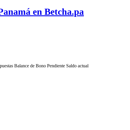
puestas
Balance de Bono Pendiente
Saldo actual