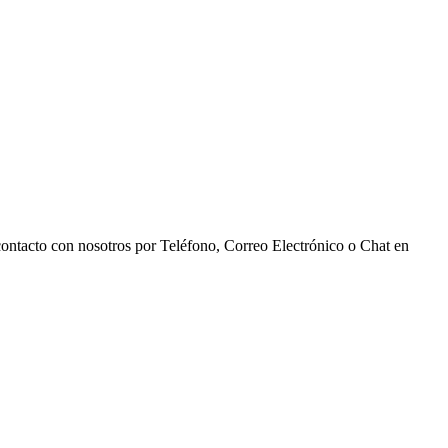
n contacto con nosotros por Teléfono, Correo Electrónico o Chat en