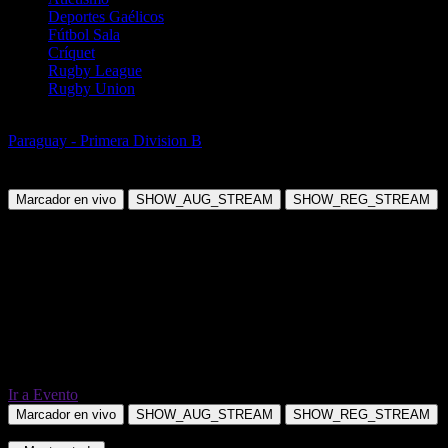
Deportes Gaélicos
Fútbol Sala
Críquet
Rugby League
Rugby Union
Fútbol
Paraguay - Primera Division B
River Plate Asuncion vs Cristobal
Colon Jas
Marcador en vivo
SHOW_AUG_STREAM
SHOW_REG_STREAM
Ir a Evento
Marcador en vivo
SHOW_AUG_STREAM
SHOW_REG_STREAM