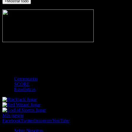
+Mostrar todo
NO_INCIDENTS
-
Gol
Tarjeta amarilla
Roja
Córner
Penalti
FKIC
Sustitución
0
-
-
-
-
-
-
0
-
-
-
-
-
-
Comentarios
SCORE
Estadísticas
Jugar
Jugar
Jugar
Más juegos
Facebook
Twitter
Instagram
YouTube
Sobre Nosotros