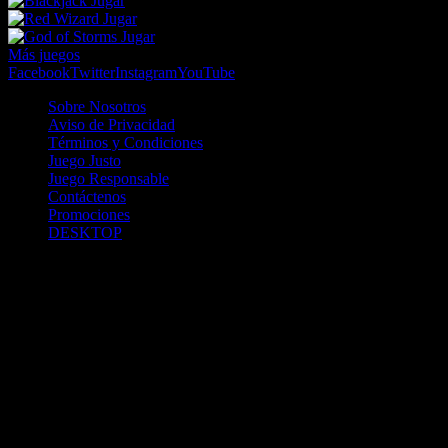
Jugar
Jugar
Jugar
Más juegos
Facebook
Twitter
Instagram
YouTube
Sobre Nosotros
Aviso de Privacidad
Términos y Condiciones
Juego Justo
Juego Responsable
Contáctenos
Promociones
DESKTOP
Betcha.pa es operado por ONJOC, CORP. una compañía registrada
en la República de Panamá, autorizada y regulada por la Junta de
Control de Juegos de la Repúlblica de Panamá a través del Contrato
de Admnistración y Operación de Juegos de Suerte y Azar a través
de Internet No. JCJ-03-2020, debidamente refrendado por la
Contraloría de la República de Panamá el día 15 de junio de 2020
con oficinas en Urbanización Costa del Este, PH Plaza Real,
Oficina 403, Corregimiento de Juan Díaz, República de Panamá,
localizables al telefóno +(507) 304-8693 y correo electrónico
info@onjoc.com