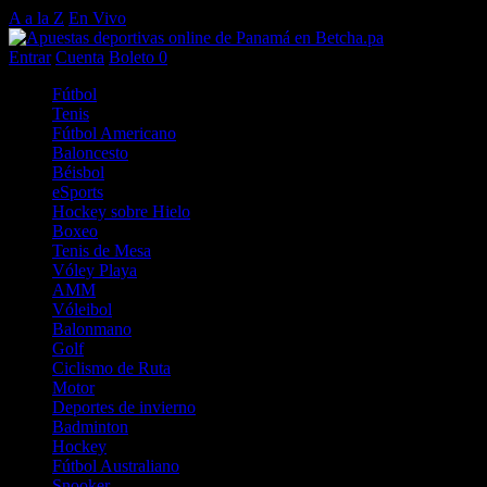
A a la Z
En Vivo
Entrar
Cuenta
Boleto
0
Fútbol
Tenis
Fútbol Americano
Baloncesto
Béisbol
eSports
Hockey sobre Hielo
Boxeo
Tenis de Mesa
Vóley Playa
AMM
Vóleibol
Balonmano
Golf
Ciclismo de Ruta
Motor
Deportes de invierno
Badminton
Hockey
Fútbol Australiano
Snooker