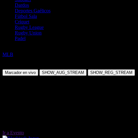
Dardos
Deportes Gaélicos
Fútbol Sala
Críquet
Rugby League
Rugby Union
Padel
Béisbol
MLB
Chicago Cubs(C. Rea) @ Baltimore Orioles(D. Kremer)
Miércoles, 08 Jul 2026 17:35:00
Marcador en vivo
SHOW_AUG_STREAM
SHOW_REG_STREAM
Ir a Evento