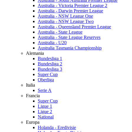
Australia - South Australia Premier League
Australia - Victoria Premier League 2
Australia - Darwin Premier League
Australia - NSW League One
Australia - NSW League Two
Australia - Queensland Premier League
Australia - State League
Australia - State League Reserves
Australia - U20
Australia Tasmania Championship
Alemania
Bundesliga 1
Bundesliga 2
Bundesliga 3
Super Cup
Oberliga
Italia
Serie A
Francia
Super Cup
Ligue 1
Ligue 2
National
Europa
Holanda - Eredivisie