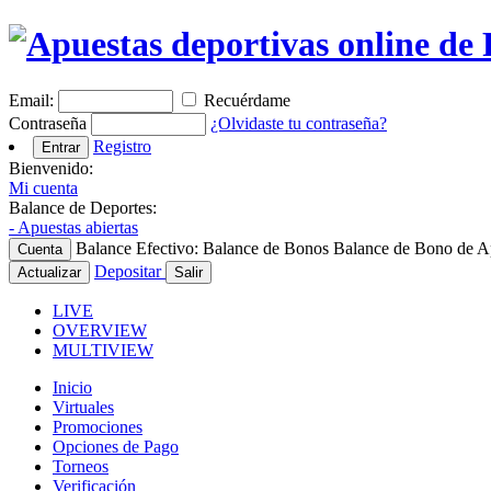
Email:
Recuérdame
Contraseña
¿Olvidaste tu contraseña?
Registro
Bienvenido:
Mi cuenta
Balance de Deportes
:
-
Apuestas abiertas
Balance Efectivo:
Balance de Bonos
Balance de Bono de A
Cuenta
Depositar
Actualizar
Salir
LIVE
OVERVIEW
MULTIVIEW
Inicio
Virtuales
Promociones
Opciones de Pago
Torneos
Verificación