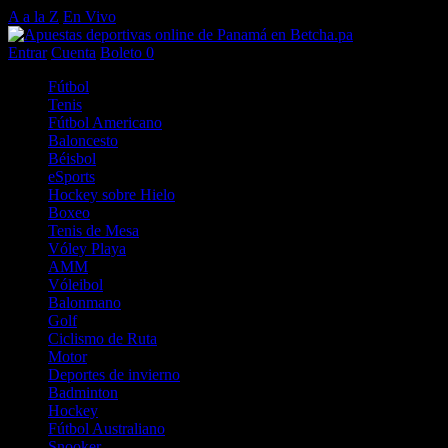
A a la Z
En Vivo
Entrar
Cuenta
Boleto
0
Fútbol
Tenis
Fútbol Americano
Baloncesto
Béisbol
eSports
Hockey sobre Hielo
Boxeo
Tenis de Mesa
Vóley Playa
AMM
Vóleibol
Balonmano
Golf
Ciclismo de Ruta
Motor
Deportes de invierno
Badminton
Hockey
Fútbol Australiano
Snooker