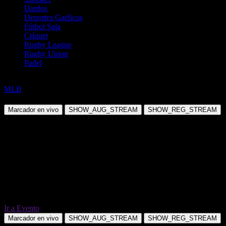
Dardos
Deportes Gaélicos
Fútbol Sala
Críquet
Rugby League
Rugby Union
Padel
Béisbol
MLB
Athletics(J. Springs) @ Detroit Tigers(T. Melton)
Marcador en vivo
SHOW_AUG_STREAM
SHOW_REG_STREAM
Ir a Evento
Marcador en vivo
SHOW_AUG_STREAM
SHOW_REG_STREAM