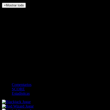
+Mostrar todo
NO_INCIDENTS
<
>
0
0
Bateando
-
BALLS
0
STRIKES
0
OUTS
0
Campo
Comentarios
SCORE
Estadísticas
Jugar
Jugar