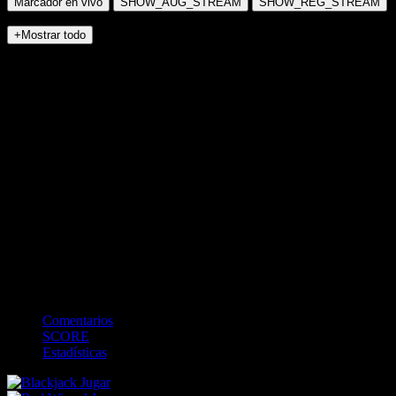
Marcador en vivo
SHOW_AUG_STREAM
SHOW_REG_STREAM
+Mostrar todo
NO_INCIDENTS
<
>
0
0
Bateando
-
BALLS
0
STRIKES
0
OUTS
0
Campo
Comentarios
SCORE
Estadísticas
Jugar