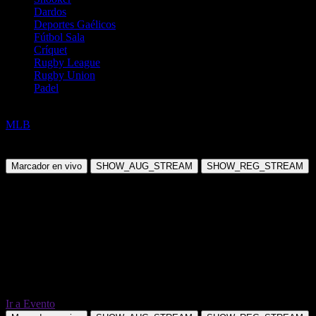
Dardos
Deportes Gaélicos
Fútbol Sala
Críquet
Rugby League
Rugby Union
Padel
Béisbol
MLB
Milwaukee Brewers(K. Harrison) @ St. Louis Cardinals(M.
McGreevy)
Marcador en vivo
SHOW_AUG_STREAM
SHOW_REG_STREAM
Ir a Evento