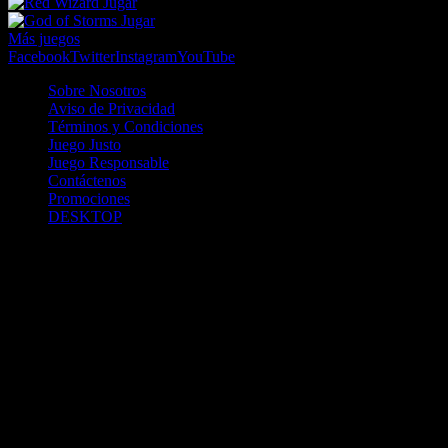
Jugar
Jugar
Más juegos
Facebook
Twitter
Instagram
YouTube
Sobre Nosotros
Aviso de Privacidad
Términos y Condiciones
Juego Justo
Juego Responsable
Contáctenos
Promociones
DESKTOP
Betcha.pa es operado por ONJOC, CORP. una compañía registrada
en la República de Panamá, autorizada y regulada por la Junta de
Control de Juegos de la Repúlblica de Panamá a través del Contrato
de Admnistración y Operación de Juegos de Suerte y Azar a través
de Internet No. JCJ-03-2020, debidamente refrendado por la
Contraloría de la República de Panamá el día 15 de junio de 2020
con oficinas en Urbanización Costa del Este, PH Plaza Real,
Oficina 403, Corregimiento de Juan Díaz, República de Panamá,
localizables al telefóno +(507) 304-8693 y correo electrónico
info@onjoc.com