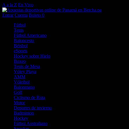
A a la Z
En Vivo
Entrar
Cuenta
Boleto
0
Fútbol
Tenis
Fútbol Americano
Baloncesto
Béisbol
eSports
Hockey sobre Hielo
Boxeo
Tenis de Mesa
Vóley Playa
AMM
Vóleibol
Balonmano
Golf
Ciclismo de Ruta
Motor
Deportes de invierno
Badminton
Hockey
Fútbol Australiano
Snooker