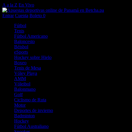
A a la Z
En Vivo
Entrar
Cuenta
Boleto
0
Fútbol
Tenis
Fútbol Americano
Baloncesto
Béisbol
eSports
Hockey sobre Hielo
Boxeo
Tenis de Mesa
Vóley Playa
AMM
Vóleibol
Balonmano
Golf
Ciclismo de Ruta
Motor
Deportes de invierno
Badminton
Hockey
Fútbol Australiano
Snooker