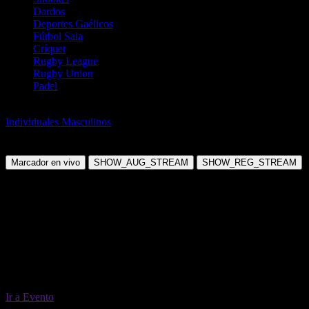
Dardos
Deportes Gaélicos
Fútbol Sala
Críquet
Rugby League
Rugby Union
Padel
Tenis
Individuales Masculinos
Jannik Sinner vs Novak Djokovic
Viernes, 10 Jul 2026 10:15:00
Marcador en vivo
SHOW_AUG_STREAM
SHOW_REG_STREAM
Ir a Evento