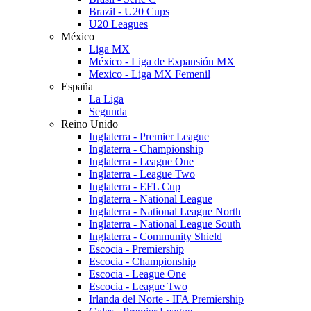
Brazil - U20 Cups
U20 Leagues
México
Liga MX
México - Liga de Expansión MX
Mexico - Liga MX Femenil
España
La Liga
Segunda
Reino Unido
Inglaterra - Premier League
Inglaterra - Championship
Inglaterra - League One
Inglaterra - League Two
Inglaterra - EFL Cup
Inglaterra - National League
Inglaterra - National League North
Inglaterra - National League South
Inglaterra - Community Shield
Escocia - Premiership
Escocia - Championship
Escocia - League One
Escocia - League Two
Irlanda del Norte - IFA Premiership