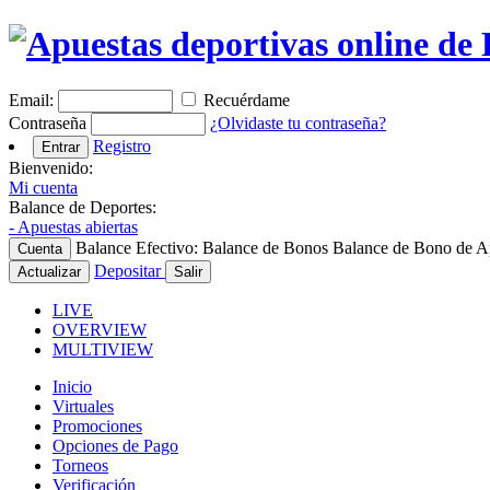
Email:
Recuérdame
Contraseña
¿Olvidaste tu contraseña?
Registro
Bienvenido:
Mi cuenta
Balance de Deportes
:
-
Apuestas abiertas
Balance Efectivo:
Balance de Bonos
Balance de Bono de A
Cuenta
Depositar
Actualizar
Salir
LIVE
OVERVIEW
MULTIVIEW
Inicio
Virtuales
Promociones
Opciones de Pago
Torneos
Verificación