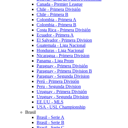
Canada - Premier League
Chile - Primera División
Chile - Primera B
Colombia - Primera A
Colombia - Primera B
Costa Rica - Primera División
Ecuador - Primera A
El Salvador - Primera Division
Guatemala - Liga Nacional
Honduras - Liga Nacional
Nicaragua - Primera Division
Panama - Liga Prom
Paraguay - Primera División
Paraguay - Primera Division B
Paraguay - Segunda Division
Perú - Primera División
Peru - Segunda Division
Uruguay - Primera División
Uruguay - Segunda Division
EE.UU - MLS
USA - USL Championship
Brasil
Brasil - Serie A
Brasil - Serie B
Brasil - Serie C