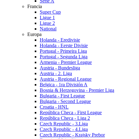
Serie A
Francia
Super Cup
Ligue 1
Ligue 2
National
Europa
Holanda - Eredivisie
Holanda - Eerste Divisie
Portugal - Primeira Liga
Portugal - Segunda Liga
Armenia - Premier League
Austria - Bundesliga
Austria - 2. Liga
Austria - Regional League
Belgica - 1ra División A
Bosnia & Herzegovina - Premier Liga
Bulgaria - First League
Bulgaria - Second League
Croatia - HNL
República Checa - First League
República Checa - Liga 2
Czech Republic - 3.Liga
Czech Republic - 4.Liga
Czech Republic - Krajsky Prebor