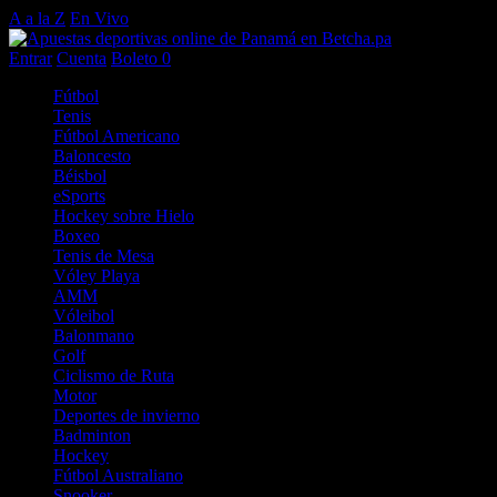
A a la Z
En Vivo
Entrar
Cuenta
Boleto
0
Fútbol
Tenis
Fútbol Americano
Baloncesto
Béisbol
eSports
Hockey sobre Hielo
Boxeo
Tenis de Mesa
Vóley Playa
AMM
Vóleibol
Balonmano
Golf
Ciclismo de Ruta
Motor
Deportes de invierno
Badminton
Hockey
Fútbol Australiano
Snooker