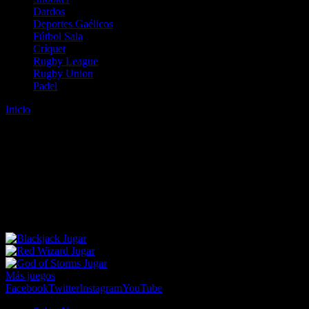
Dardos
Deportes Gaélicos
Fútbol Sala
Críquet
Rugby League
Rugby Union
Padel
Inicio
Error
ERROR 404 - NO SE HA ENCONTRADO EL
ARCHIVO
Lo sentimos pero no se ha podido localizar la página que estás
buscando. Es posible que hayas introducido una URL errónea o que
se haya producido un cambio en la dirección web. Para recibir
ayuda sobre la página a la que quieres acceder visita nuestro map
Jugar
Jugar
Jugar
Más juegos
Facebook
Twitter
Instagram
YouTube