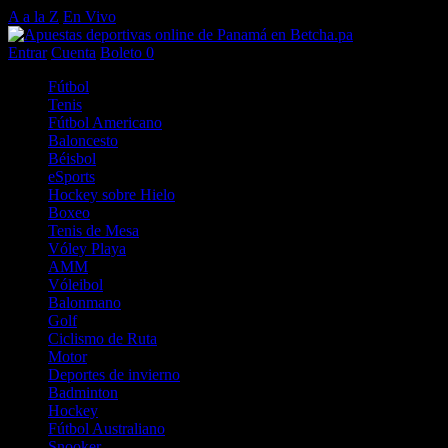
A a la Z
En Vivo
Entrar
Cuenta
Boleto
0
Fútbol
Tenis
Fútbol Americano
Baloncesto
Béisbol
eSports
Hockey sobre Hielo
Boxeo
Tenis de Mesa
Vóley Playa
AMM
Vóleibol
Balonmano
Golf
Ciclismo de Ruta
Motor
Deportes de invierno
Badminton
Hockey
Fútbol Australiano
Snooker