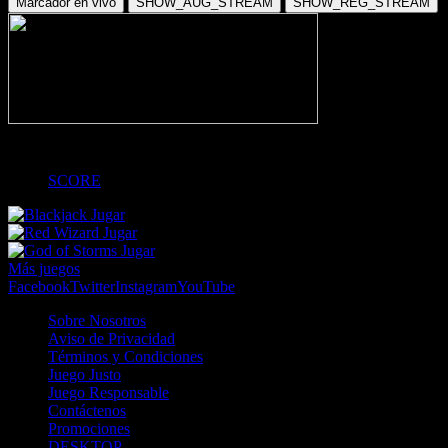
Marcador en vivo
SHOW_AUG_STREAM
SHOW_REG_STREAM
-
SCORE
Jugar
Jugar
Jugar
Más juegos
Facebook
Twitter
Instagram
YouTube
Sobre Nosotros
Aviso de Privacidad
Términos y Condiciones
Juego Justo
Juego Responsable
Contáctenos
Promociones
DESKTOP