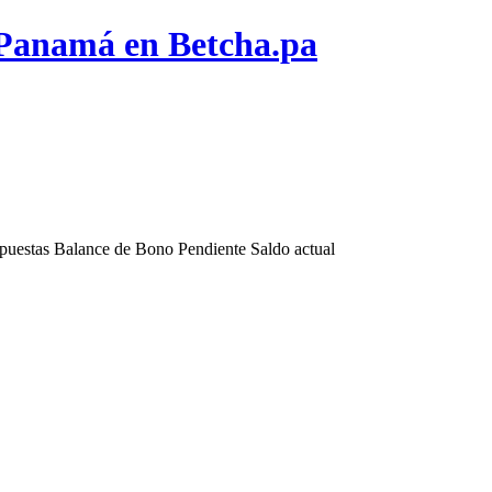
puestas
Balance de Bono Pendiente
Saldo actual