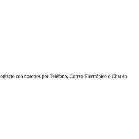
n contacto con nosotros por Teléfono, Correo Electrónico o Chat en