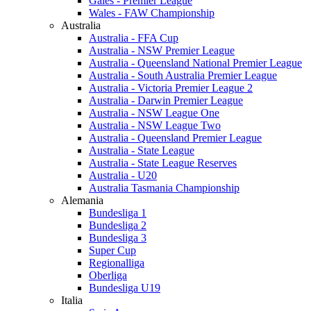
Gales - Premier League
Wales - FAW Championship
Australia
Australia - FFA Cup
Australia - NSW Premier League
Australia - Queensland National Premier League
Australia - South Australia Premier League
Australia - Victoria Premier League 2
Australia - Darwin Premier League
Australia - NSW League One
Australia - NSW League Two
Australia - Queensland Premier League
Australia - State League
Australia - State League Reserves
Australia - U20
Australia Tasmania Championship
Alemania
Bundesliga 1
Bundesliga 2
Bundesliga 3
Super Cup
Regionalliga
Oberliga
Bundesliga U19
Italia