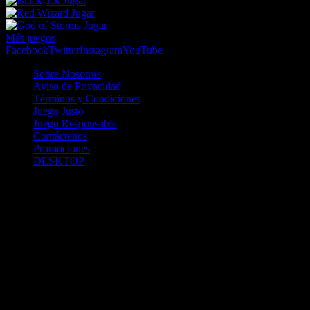
Jugar
Jugar
Jugar
Más juegos
Facebook
Twitter
Instagram
YouTube
Sobre Nosotros
Aviso de Privacidad
Términos y Condiciones
Juego Justo
Juego Responsable
Contáctenos
Promociones
DESKTOP
Betcha.pa es operado por ONJOC, CORP. una compañía registrada
en la República de Panamá, autorizada y regulada por la Junta de
Control de Juegos de la Repúlblica de Panamá a través del Contrato
de Admnistración y Operación de Juegos de Suerte y Azar a través
de Internet No. JCJ-03-2020, debidamente refrendado por la
Contraloría de la República de Panamá el día 15 de junio de 2020
con oficinas en Urbanización Costa del Este, PH Plaza Real,
Oficina 403, Corregimiento de Juan Díaz, República de Panamá,
localizables al telefóno +(507) 304-8693 y correo electrónico
info@onjoc.com