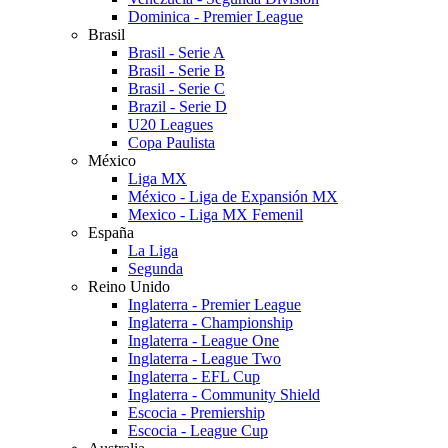
Dominica - Premier League
Brasil
Brasil - Serie A
Brasil - Serie B
Brasil - Serie C
Brazil - Serie D
U20 Leagues
Copa Paulista
México
Liga MX
México - Liga de Expansión MX
Mexico - Liga MX Femenil
España
La Liga
Segunda
Reino Unido
Inglaterra - Premier League
Inglaterra - Championship
Inglaterra - League One
Inglaterra - League Two
Inglaterra - EFL Cup
Inglaterra - Community Shield
Escocia - Premiership
Escocia - League Cup