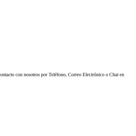
n contacto con nosotros por Teléfono, Correo Electrónico o Chat en