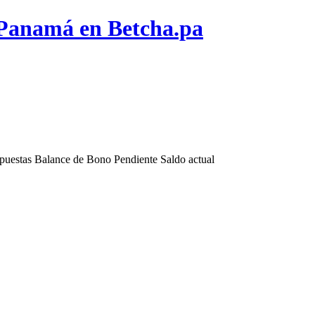
puestas
Balance de Bono Pendiente
Saldo actual