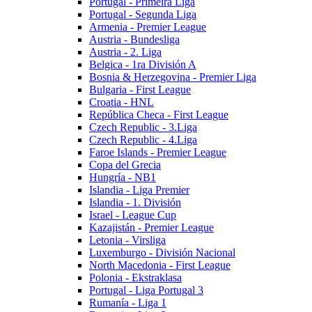
Portugal - Primeira Liga
Portugal - Segunda Liga
Armenia - Premier League
Austria - Bundesliga
Austria - 2. Liga
Belgica - 1ra División A
Bosnia & Herzegovina - Premier Liga
Bulgaria - First League
Croatia - HNL
República Checa - First League
Czech Republic - 3.Liga
Czech Republic - 4.Liga
Faroe Islands - Premier League
Copa del Grecia
Hungría - NB1
Islandia - Liga Premier
Islandia - 1. División
Israel - League Cup
Kazajistán - Premier League
Letonia - Virsliga
Luxemburgo - División Nacional
North Macedonia - First League
Polonia - Ekstraklasa
Portugal - Liga Portugal 3
Rumanía - Liga 1