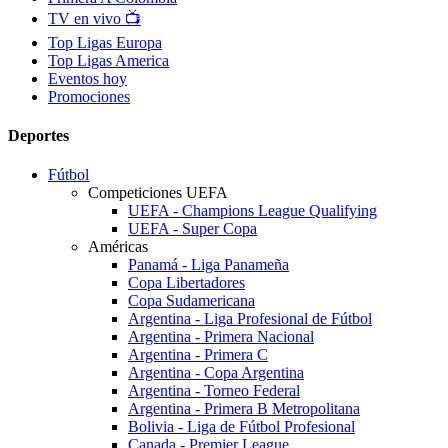
TV en vivo 📺
Top Ligas Europa
Top Ligas America
Eventos hoy
Promociones
Deportes
Fútbol
Competiciones UEFA
UEFA - Champions League Qualifying
UEFA - Super Copa
Américas
Panamá - Liga Panameña
Copa Libertadores
Copa Sudamericana
Argentina - Liga Profesional de Fútbol
Argentina - Primera Nacional
Argentina - Primera C
Argentina - Copa Argentina
Argentina - Torneo Federal
Argentina - Primera B Metropolitana
Bolivia - Liga de Fútbol Profesional
Canada - Premier League