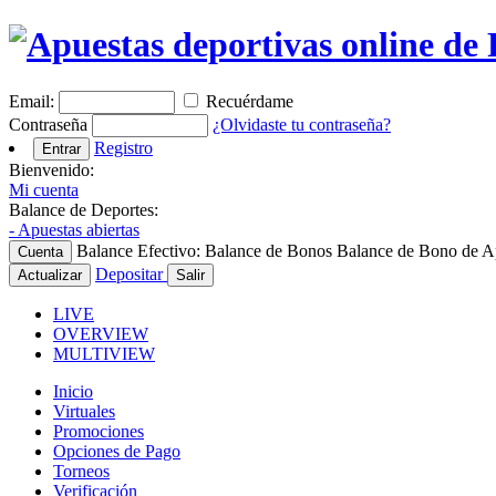
Email:
Recuérdame
Contraseña
¿Olvidaste tu contraseña?
Registro
Bienvenido:
Mi cuenta
Balance de Deportes
:
-
Apuestas abiertas
Balance Efectivo:
Balance de Bonos
Balance de Bono de A
Cuenta
Depositar
Actualizar
Salir
LIVE
OVERVIEW
MULTIVIEW
Inicio
Virtuales
Promociones
Opciones de Pago
Torneos
Verificación