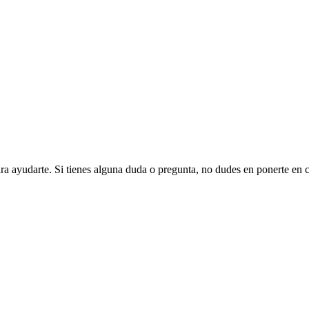
 para ayudarte. Si tienes alguna duda o pregunta, no dudes en ponerte e