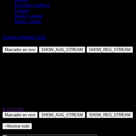
Deportes Gaélicos
Críquet
Rugby League
Rugby Union
Fútbol
Partidos Mundial 2026
Canadá vs Qatar
Marcador en vivo
SHOW_AUG_STREAM
SHOW_REG_STREAM
Ir a Evento
Marcador en vivo
SHOW_AUG_STREAM
SHOW_REG_STREAM
+Mostrar todo
NO_INCIDENTS