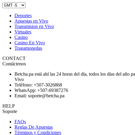
Deportes
Apuestas en Vivo
Transmision en Vivo
Virtuales
Casino
Casino En Vivo
Tragamonedas
CONTACT
Contáctenos
Betcha.pa está ahí las 24 horas del día, todos los días del año
Vivo
Teléfono:
+507-3026868
WhatsApp:
+507-69387276
Email:
soporte@betcha.pa
HELP
Soporte
FAQs
Reglas De Apuestas
Términos y Condiciones