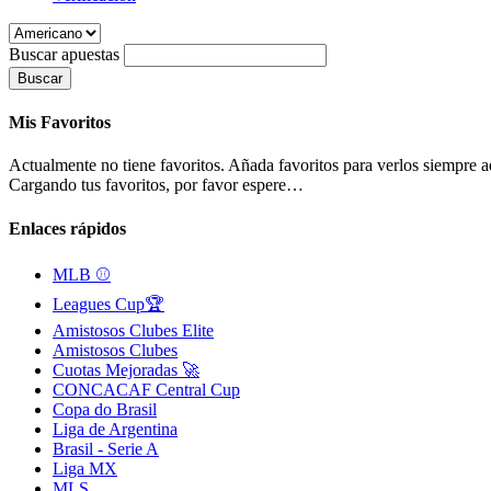
Buscar apuestas
Buscar
Mis Favoritos
Actualmente no tiene favoritos. Añada favoritos para verlos siempre a
Cargando tus favoritos, por favor espere…
Enlaces rápidos
MLB ⚾
Leagues Cup🏆
Amistosos Clubes Elite
Amistosos Clubes
Cuotas Mejoradas 🚀
CONCACAF Central Cup
Copa do Brasil
Liga de Argentina
Brasil - Serie A
Liga MX
MLS