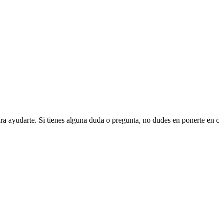
 para ayudarte. Si tienes alguna duda o pregunta, no dudes en ponerte e