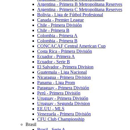
Argentina - Primera B Metropolitana Reserves
Argentina - Primera C Metropolitana Reserves
Bolivia - Liga de Fútbol Profesional
Canada - Premier League
Chile - Primera División
Chile - Primera B
Colombia - Primera A
Colombia - Primera B
CONCACAF Central American Cup
Costa Rica - Primera División
Ecuador - Primera A
Ecuador - Serie B
El Salvador - Primera Division
Guatemala - Liga Nacional
Nicaragua - Primera Division
Panama - Liga Prom
Paraguay - Primera División
Perú - Primera División
Uruguay - Primera División
Uruguay - Segunda Division
EE.UU - MLS
Venezuela - Primera División
CFU Club Championship
Brasil
Brasil - Serie A