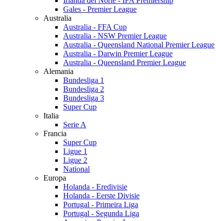
Irlanda del Norte - IFA Premiership
Gales - Premier League
Australia
Australia - FFA Cup
Australia - NSW Premier League
Australia - Queensland National Premier League
Australia - Darwin Premier League
Australia - Queensland Premier League
Alemania
Bundesliga 1
Bundesliga 2
Bundesliga 3
Super Cup
Italia
Serie A
Francia
Super Cup
Ligue 1
Ligue 2
National
Europa
Holanda - Eredivisie
Holanda - Eerste Divisie
Portugal - Primeira Liga
Portugal - Segunda Liga