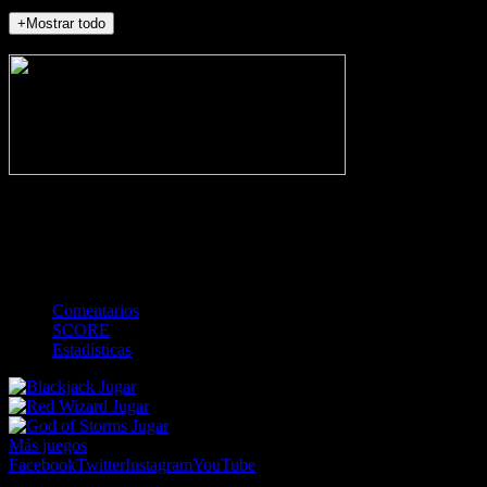
+Mostrar todo
NO_INCIDENTS
-
Gol
Tarjeta amarilla
Roja
Córner
Penalti
FKIC
Sustitución
0
-
-
-
-
-
-
0
-
-
-
-
-
-
Comentarios
SCORE
Estadísticas
Jugar
Jugar
Jugar
Más juegos
Facebook
Twitter
Instagram
YouTube