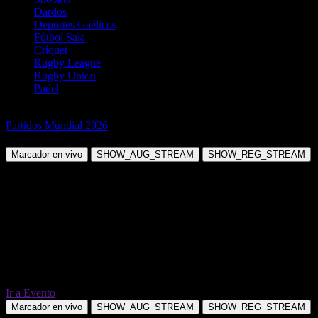
Dardos
Deportes Gaélicos
Fútbol Sala
Críquet
Rugby League
Rugby Union
Padel
Fútbol
Partidos Mundial 2026
Ecuador vs Curazao
Marcador en vivo
SHOW_AUG_STREAM
SHOW_REG_STREAM
Ir a Evento
Marcador en vivo
SHOW_AUG_STREAM
SHOW_REG_STREAM