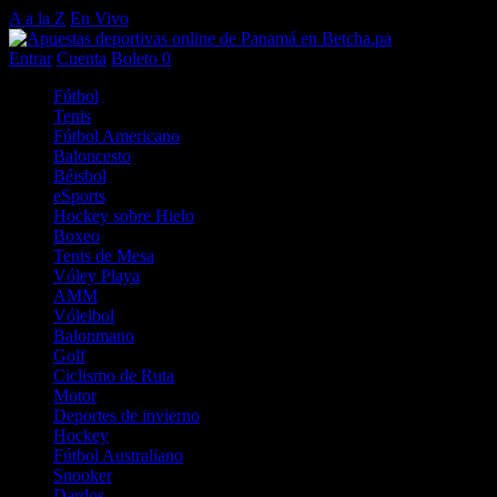
A a la Z
En Vivo
Entrar
Cuenta
Boleto
0
Fútbol
Tenis
Fútbol Americano
Baloncesto
Béisbol
eSports
Hockey sobre Hielo
Boxeo
Tenis de Mesa
Vóley Playa
AMM
Vóleibol
Balonmano
Golf
Ciclismo de Ruta
Motor
Deportes de invierno
Hockey
Fútbol Australiano
Snooker
Dardos