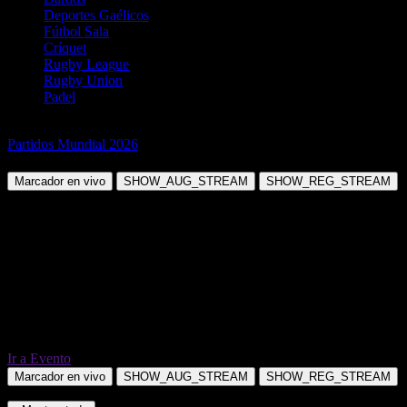
Deportes Gaélicos
Fútbol Sala
Críquet
Rugby League
Rugby Union
Padel
Fútbol
Partidos Mundial 2026
Túnez vs Japón
Marcador en vivo
SHOW_AUG_STREAM
SHOW_REG_STREAM
Ir a Evento
Marcador en vivo
SHOW_AUG_STREAM
SHOW_REG_STREAM