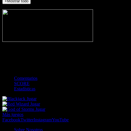
+Mostrar todo
NO_INCIDENTS
-
Gol
Tarjeta amarilla
Roja
Córner
Penalti
FKIC
Sustitución
0
-
-
-
-
-
-
0
-
-
-
-
-
-
Comentarios
SCORE
Estadísticas
Jugar
Jugar
Jugar
Más juegos
Facebook
Twitter
Instagram
YouTube
Sobre Nosotros