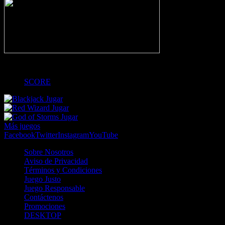
-
SCORE
Jugar
Jugar
Jugar
Más juegos
Facebook
Twitter
Instagram
YouTube
Sobre Nosotros
Aviso de Privacidad
Términos y Condiciones
Juego Justo
Juego Responsable
Contáctenos
Promociones
DESKTOP