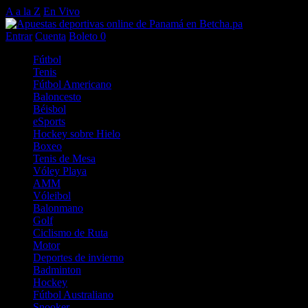
A a la Z
En Vivo
Entrar
Cuenta
Boleto
0
Fútbol
Tenis
Fútbol Americano
Baloncesto
Béisbol
eSports
Hockey sobre Hielo
Boxeo
Tenis de Mesa
Vóley Playa
AMM
Vóleibol
Balonmano
Golf
Ciclismo de Ruta
Motor
Deportes de invierno
Badminton
Hockey
Fútbol Australiano
Snooker