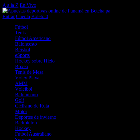
A a la Z
En Vivo
Entrar
Cuenta
Boleto
0
Fútbol
Tenis
Fútbol Americano
Baloncesto
Béisbol
eSports
Hockey sobre Hielo
Boxeo
Tenis de Mesa
Vóley Playa
AMM
Vóleibol
Balonmano
Golf
Ciclismo de Ruta
Motor
Deportes de invierno
Badminton
Hockey
Fútbol Australiano
Snooker