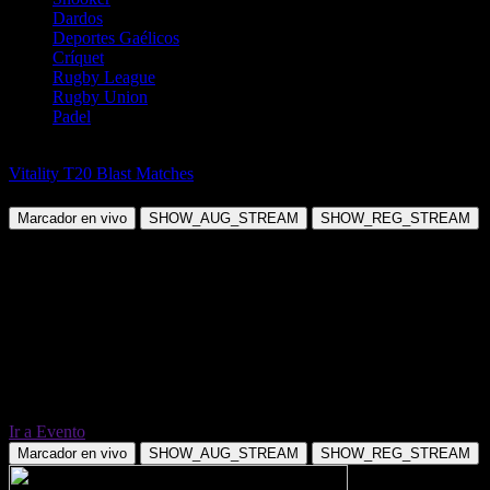
Dardos
Deportes Gaélicos
Críquet
Rugby League
Rugby Union
Padel
Críquet
Vitality T20 Blast Matches
Somerset vs Glamorgan
Marcador en vivo
SHOW_AUG_STREAM
SHOW_REG_STREAM
Ir a Evento
Marcador en vivo
SHOW_AUG_STREAM
SHOW_REG_STREAM