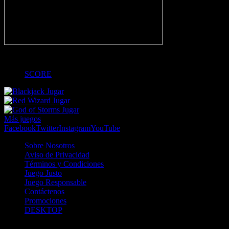
-
SCORE
Jugar
Jugar
Jugar
Más juegos
Facebook
Twitter
Instagram
YouTube
Sobre Nosotros
Aviso de Privacidad
Términos y Condiciones
Juego Justo
Juego Responsable
Contáctenos
Promociones
DESKTOP
Betcha.pa es operado por ONJOC, CORP. una compañía registrada