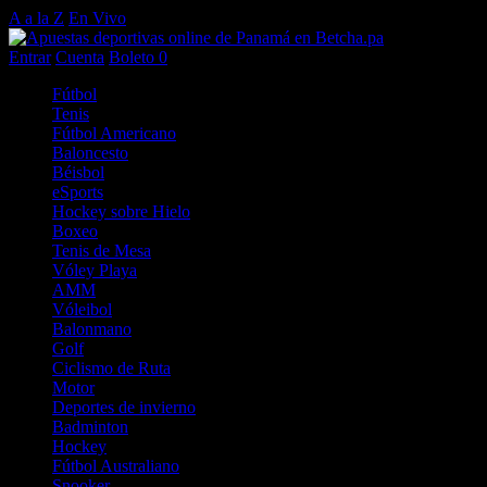
A a la Z
En Vivo
Entrar
Cuenta
Boleto
0
Fútbol
Tenis
Fútbol Americano
Baloncesto
Béisbol
eSports
Hockey sobre Hielo
Boxeo
Tenis de Mesa
Vóley Playa
AMM
Vóleibol
Balonmano
Golf
Ciclismo de Ruta
Motor
Deportes de invierno
Badminton
Hockey
Fútbol Australiano
Snooker