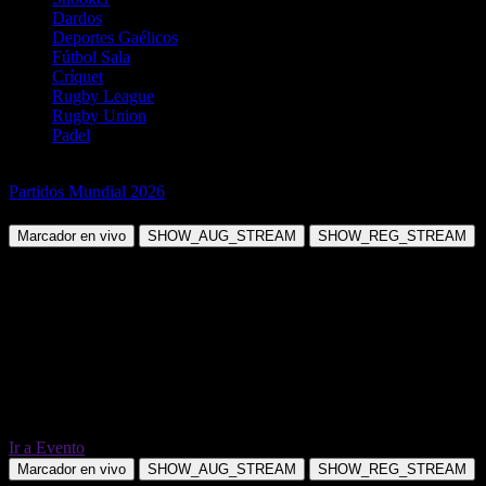
Dardos
Deportes Gaélicos
Fútbol Sala
Críquet
Rugby League
Rugby Union
Padel
Fútbol
Partidos Mundial 2026
Jordania vs Algeria
Marcador en vivo
SHOW_AUG_STREAM
SHOW_REG_STREAM
Ir a Evento
Marcador en vivo
SHOW_AUG_STREAM
SHOW_REG_STREAM