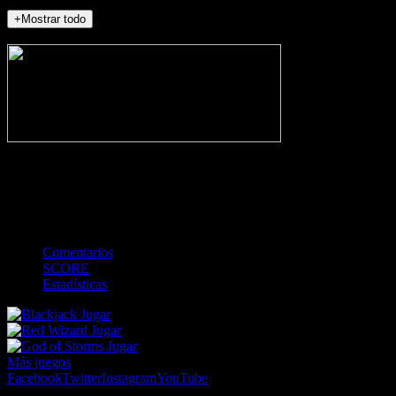
+Mostrar todo
NO_INCIDENTS
-
Gol
Tarjeta amarilla
Roja
Córner
Penalti
FKIC
Sustitución
0
-
-
-
-
-
-
0
-
-
-
-
-
-
Comentarios
SCORE
Estadísticas
Jugar
Jugar
Jugar
Más juegos
Facebook
Twitter
Instagram
YouTube