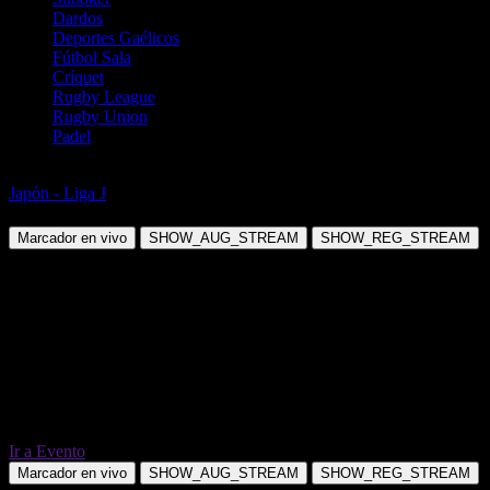
Dardos
Deportes Gaélicos
Fútbol Sala
Críquet
Rugby League
Rugby Union
Padel
Fútbol
Japón - Liga J
Yokohama F Marinos vs Shimizu S-Pulse
Marcador en vivo
SHOW_AUG_STREAM
SHOW_REG_STREAM
Ir a Evento
Marcador en vivo
SHOW_AUG_STREAM
SHOW_REG_STREAM