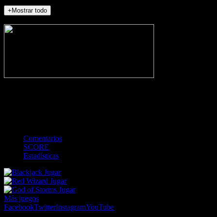
+Mostrar todo
NO_INCIDENTS
-
Gol
Tarjeta amarilla
Roja
Córner
Penalti
FKIC
Sustitución
0
-
-
-
-
-
-
0
-
-
-
-
-
-
Comentarios
SCORE
Estadísticas
Jugar
Jugar
Jugar
Más juegos
Facebook
Twitter
Instagram
YouTube