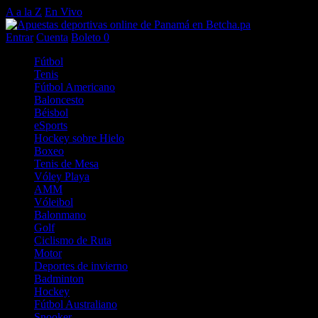
A a la Z
En Vivo
Entrar
Cuenta
Boleto
0
Fútbol
Tenis
Fútbol Americano
Baloncesto
Béisbol
eSports
Hockey sobre Hielo
Boxeo
Tenis de Mesa
Vóley Playa
AMM
Vóleibol
Balonmano
Golf
Ciclismo de Ruta
Motor
Deportes de invierno
Badminton
Hockey
Fútbol Australiano
Snooker