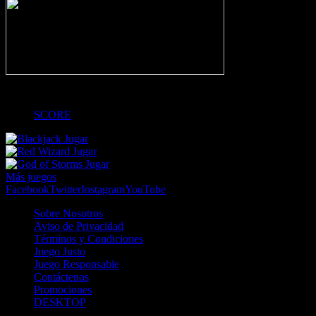
-
SCORE
Jugar
Jugar
Jugar
Más juegos
Facebook
Twitter
Instagram
YouTube
Sobre Nosotros
Aviso de Privacidad
Términos y Condiciones
Juego Justo
Juego Responsable
Contáctenos
Promociones
DESKTOP