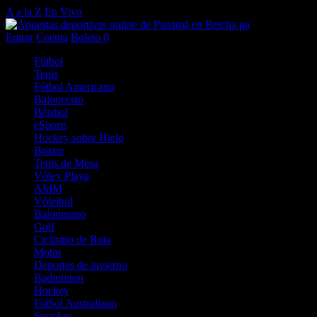
A a la Z
En Vivo
Entrar
Cuenta
Boleto
0
Fútbol
Tenis
Fútbol Americano
Baloncesto
Béisbol
eSports
Hockey sobre Hielo
Boxeo
Tenis de Mesa
Vóley Playa
AMM
Vóleibol
Balonmano
Golf
Ciclismo de Ruta
Motor
Deportes de invierno
Badminton
Hockey
Fútbol Australiano
Snooker