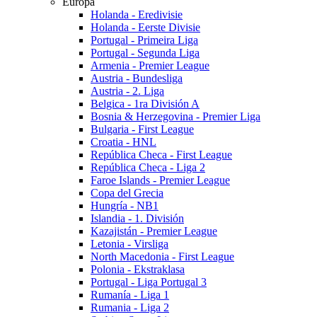
Europa
Holanda - Eredivisie
Holanda - Eerste Divisie
Portugal - Primeira Liga
Portugal - Segunda Liga
Armenia - Premier League
Austria - Bundesliga
Austria - 2. Liga
Belgica - 1ra División A
Bosnia & Herzegovina - Premier Liga
Bulgaria - First League
Croatia - HNL
República Checa - First League
República Checa - Liga 2
Faroe Islands - Premier League
Copa del Grecia
Hungría - NB1
Islandia - 1. División
Kazajistán - Premier League
Letonia - Virsliga
North Macedonia - First League
Polonia - Ekstraklasa
Portugal - Liga Portugal 3
Rumanía - Liga 1
Rumania - Liga 2