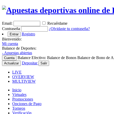
Email:
Recuérdame
Contraseña
¿Olvidaste tu contraseña?
Registro
Bienvenido:
Mi cuenta
Balance de Deportes
:
-
Apuestas abiertas
Balance Efectivo:
Balance de Bonos
Balance de Bono de A
Cuenta
Depositar
Actualizar
Salir
LIVE
OVERVIEW
MULTIVIEW
Inicio
Virtuales
Promociones
Opciones de Pago
Torneos
Verificación