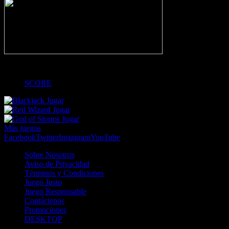
-
SCORE
Jugar
Jugar
Jugar
Más juegos
Facebook
Twitter
Instagram
YouTube
Sobre Nosotros
Aviso de Privacidad
Términos y Condiciones
Juego Justo
Juego Responsable
Contáctenos
Promociones
DESKTOP