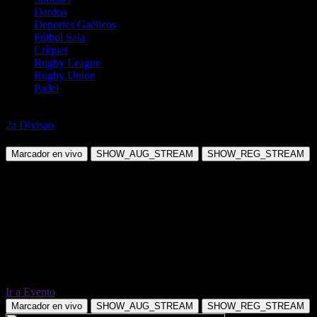
Dardos
Deportes Gaélicos
Fútbol Sala
Críquet
Rugby League
Rugby Union
Padel
Balonmano
2a Divisao
Estrela Amadora vs Sao Mamede
Marcador en vivo
SHOW_AUG_STREAM
SHOW_REG_STREAM
Ir a Evento
Marcador en vivo
SHOW_AUG_STREAM
SHOW_REG_STREAM