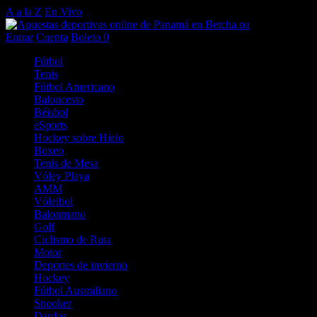
A a la Z
En Vivo
Entrar
Cuenta
Boleto
0
Fútbol
Tenis
Fútbol Americano
Baloncesto
Béisbol
eSports
Hockey sobre Hielo
Boxeo
Tenis de Mesa
Vóley Playa
AMM
Vóleibol
Balonmano
Golf
Ciclismo de Ruta
Motor
Deportes de invierno
Hockey
Fútbol Australiano
Snooker
Dardos