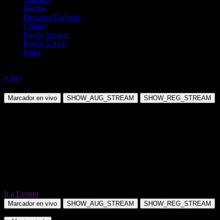
Dardos
Deportes Gaélicos
Críquet
Rugby League
Rugby Union
Padel
Béisbol
KBO
Kia Tigers @ Lotte Giants
Marcador en vivo
SHOW_AUG_STREAM
SHOW_REG_STREAM
Ir a Evento
Marcador en vivo
SHOW_AUG_STREAM
SHOW_REG_STREAM